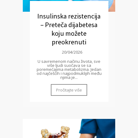
Insulinska rezistencija
– Preteča dijabetesa
koju možete
preokrenuti
20/04/2026
U savremenom načinu života, sve
više ljudi suočava se sa
poremećajima metabolizma. Jedan
od najčešćih i najpodmuklijih među
njima je...
Pročitajte više