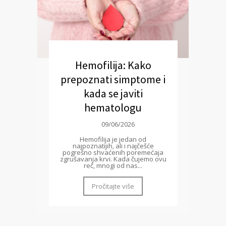
Hemofilija: Kako
prepoznati simptome i
kada se javiti
hematologu
09/06/2026
Hemofilija je jedan od
najpoznatijih, ali i najčešće
pogrešno shvaćenih poremećaja
zgrušavanja krvi. Kada čujemo ovu
reč, mnogi od nas...
Pročitajte više