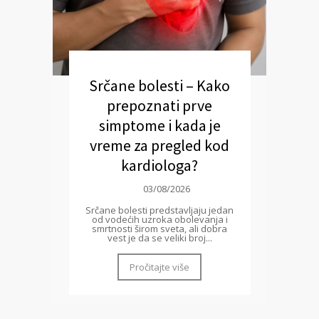
Srčane bolesti – Kako
prepoznati prve
simptome i kada je
vreme za pregled kod
kardiologa?
03/08/2026
Srčane bolesti predstavljaju jedan
od vodećih uzroka obolevanja i
smrtnosti širom sveta, ali dobra
vest je da se veliki broj...
Pročitajte više