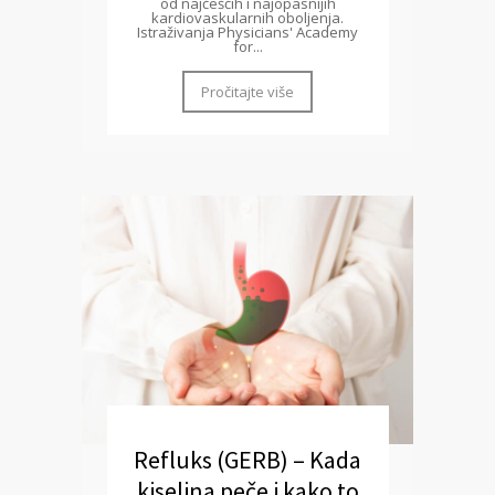
od najčešćih i najopasnijih
kardiovaskularnih oboljenja.
Istraživanja Physicians' Academy
for...
Pročitajte više
Refluks (GERB) – Kada
kiselina peče i kako to