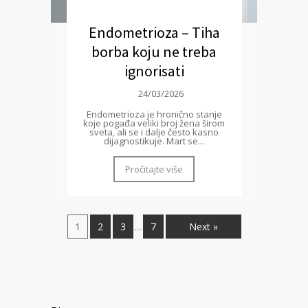
Endometrioza – Tiha
borba koju ne treba
ignorisati
24/03/2026
Endometrioza je hronično stanje
koje pogađa veliki broj žena širom
sveta, ali se i dalje često kasno
dijagnostikuje. Mart se...
Pročitajte više
1
2
3
7
Next »
…