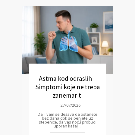
Astma kod odraslih –
Simptomi koje ne treba
zanemariti
27/07/2026
Da li vam se dešava da ostanete
bez daha dok se penjete uz
stepenice, da vas noću probudi
uporan kašalj...