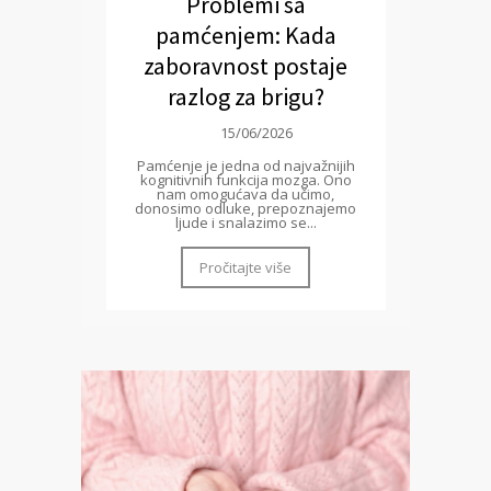
Problemi sa
pamćenjem: Kada
zaboravnost postaje
razlog za brigu?
15/06/2026
Pamćenje je jedna od najvažnijih
kognitivnih funkcija mozga. Ono
nam omogućava da učimo,
donosimo odluke, prepoznajemo
ljude i snalazimo se...
Pročitajte više