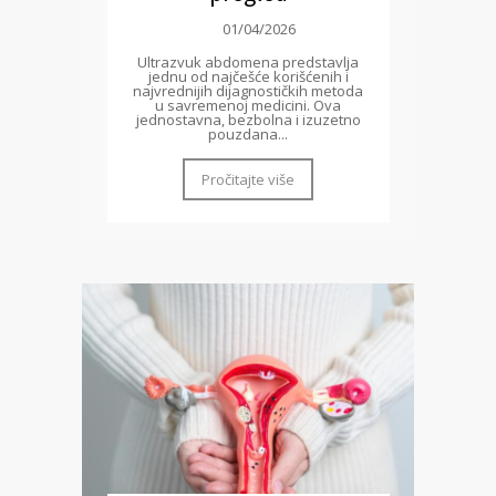
01/04/2026
Ultrazvuk abdomena predstavlja
jednu od najčešće korišćenih i
najvrednijih dijagnostičkih metoda
u savremenoj medicini. Ova
jednostavna, bezbolna i izuzetno
pouzdana...
Pročitajte više