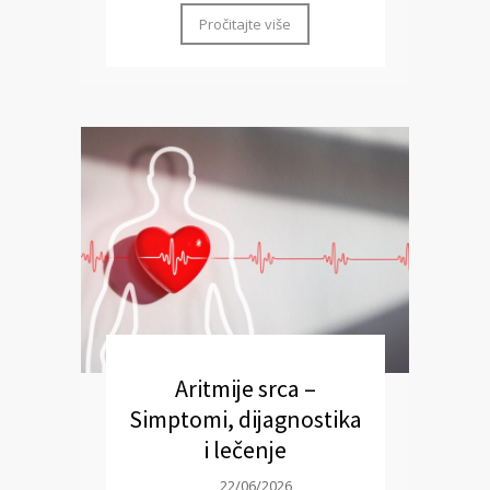
Pročitajte više
Aritmije srca –
Simptomi, dijagnostika
i lečenje
22/06/2026