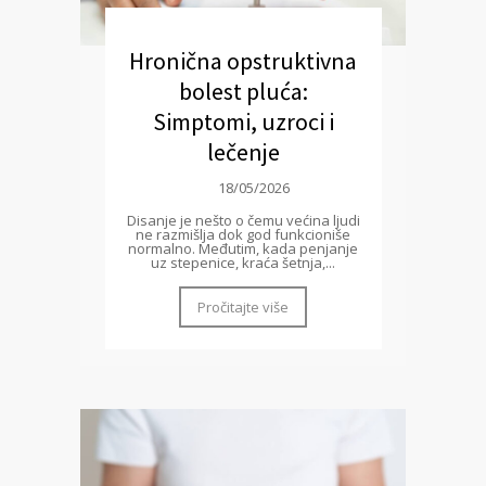
Hronična opstruktivna
bolest pluća:
Simptomi, uzroci i
lečenje
18/05/2026
Disanje je nešto o čemu većina ljudi
ne razmišlja dok god funkcioniše
normalno. Međutim, kada penjanje
uz stepenice, kraća šetnja,...
Pročitajte više