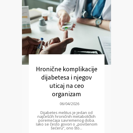
Hronične komplikacije
dijabetesa i njegov
uticaj na ceo
organizam
06/04/2026
Dijabetes melitus je jedan od
najčešćih hroničnih metaboličkih
poremećaja savremenog doba.
Iako se često govori o „povišenom
šećeru“, ono što...