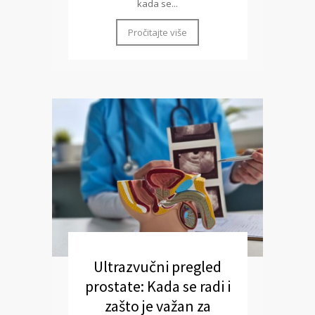
kada se...
Pročitajte više
Ultrazvučni pregled
prostate: Kada se radi i
zašto je važan za