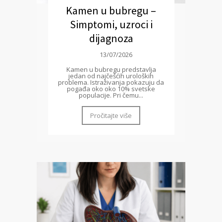
Kamen u bubregu –
Simptomi, uzroci i
dijagnoza
13/07/2026
Kamen u bubregu predstavlja
jedan od najčešćih uroloških
problema. Istraživanja pokazuju da
pogađa oko oko 10% svetske
populacije. Pri čemu...
Pročitajte više