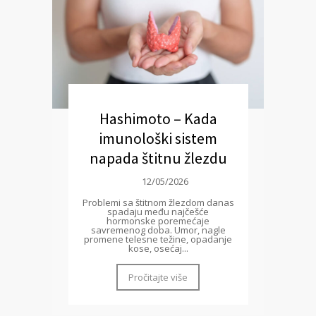
Hashimoto – Kada
imunološki sistem
napada štitnu žlezdu
12/05/2026
Problemi sa štitnom žlezdom danas
spadaju među najčešće
hormonske poremećaje
savremenog doba. Umor, nagle
promene telesne težine, opadanje
kose, osećaj...
Pročitajte više