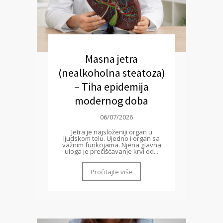
Masna jetra
(nealkoholna steatoza)
– Tiha epidemija
modernog doba
06/07/2026
Jetra je najsloženiji organ u
ljudskom telu. Ujedno i organ sa
važnim funkcijama. Njena glavna
uloga je prečišćavanje krvi od...
Pročitajte više