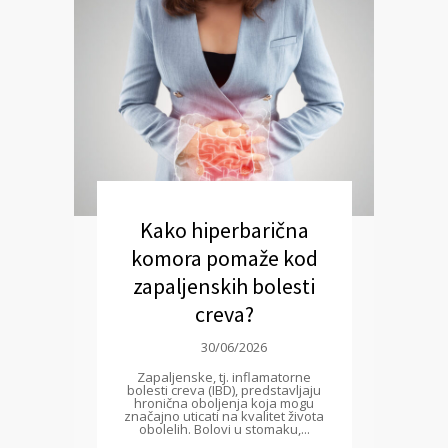
Kako hiperbarična
komora pomaže kod
zapaljenskih bolesti
creva?
30/06/2026
Zapaljenske, tj. inflamatorne
bolesti creva (IBD), predstavljaju
hronična oboljenja koja mogu
značajno uticati na kvalitet života
obolelih. Bolovi u stomaku,...