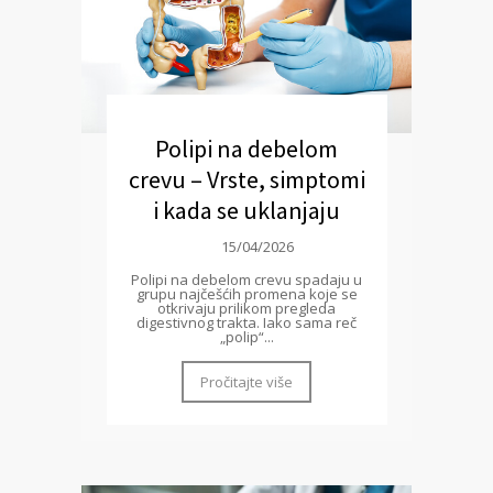
Polipi na debelom
crevu – Vrste, simptomi
i kada se uklanjaju
15/04/2026
Polipi na debelom crevu spadaju u
grupu najčešćih promena koje se
otkrivaju prilikom pregleda
digestivnog trakta. Iako sama reč
„polip“...
Pročitajte više