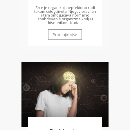
Srce je organ koji neprekidno radi
tokom celog života. Njegov pravilan
ritam omogućava normalno
snabdevanje organizma krvlju i
kiseonikom. Kada...
Pročitajte više