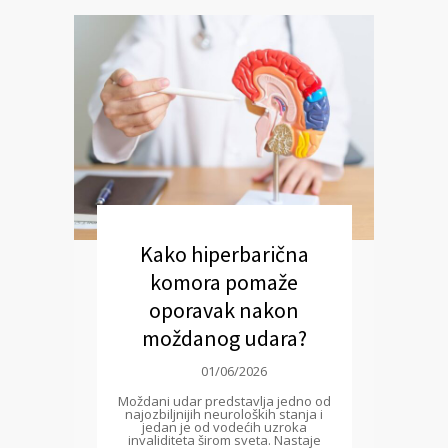
Kako hiperbarična
komora pomaže
oporavak nakon
moždanog udara?
01/06/2026
Moždani udar predstavlja jedno od
najozbiljnijih neuroloških stanja i
jedan je od vodećih uzroka
invaliditeta širom sveta. Nastaje