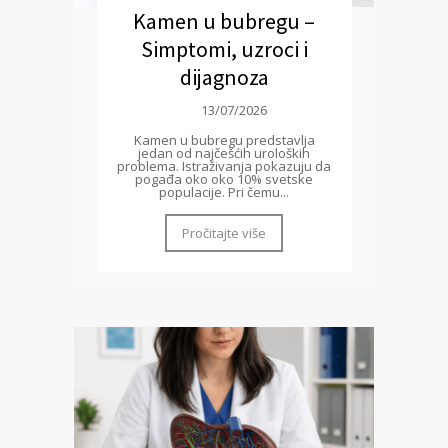
Kamen u bubregu –
Simptomi, uzroci i
dijagnoza
13/07/2026
Kamen u bubregu predstavlja
jedan od najčešćih uroloških
problema. Istraživanja pokazuju da
pogađa oko oko 10% svetske
populacije. Pri čemu...
Pročitajte više