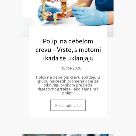
Polipi na debelom
crevu – Vrste, simptomi
i kada se uklanjaju
15/04/2026
Polipi na debelom crevu spadaju u
grupu najčešćih promena koje se
otkrivaju prilikom pregleda
digestivnog trakta. Iako sama reč
„polip“...
Pročitajte više