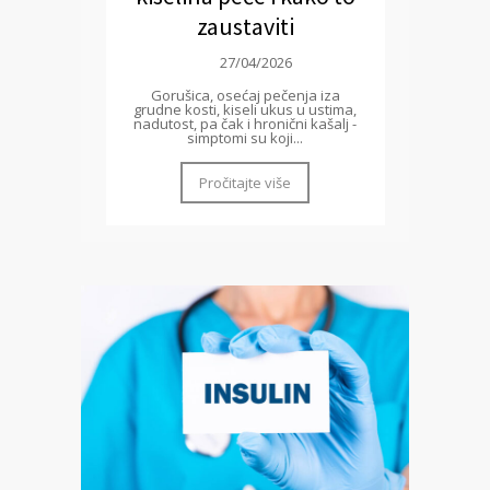
zaustaviti
27/04/2026
Gorušica, osećaj pečenja iza
grudne kosti, kiseli ukus u ustima,
nadutost, pa čak i hronični kašalj -
simptomi su koji...
Pročitajte više