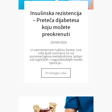
Insulinska rezistencija
– Preteča dijabetesa
koju možete
preokrenuti
20/04/2026
U savremenom načinu života, sve
više ljudi suočava se sa
poremećajima metabolizma. Jedan
od najčešćih i najpodmuklijih među
njima je...
Pročitajte više