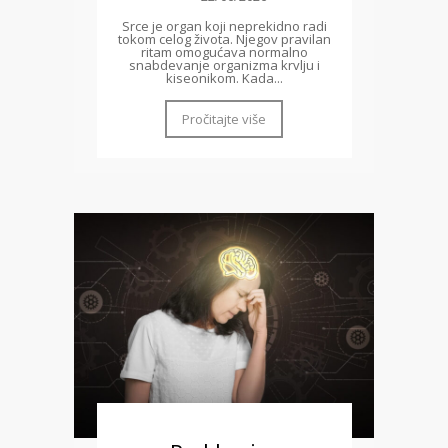
Srce je organ koji neprekidno radi
tokom celog života. Njegov pravilan
ritam omogućava normalno
snabdevanje organizma krvlju i
kiseonikom. Kada...
Pročitajte više