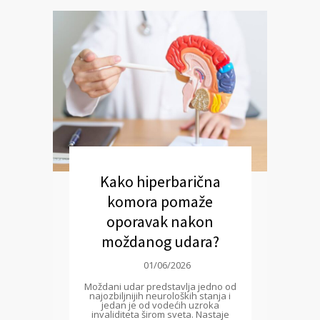
Kako hiperbarična
komora pomaže
oporavak nakon
moždanog udara?
01/06/2026
Moždani udar predstavlja jedno od
najozbiljnijih neuroloških stanja i
jedan je od vodećih uzroka
invaliditeta širom sveta. Nastaje