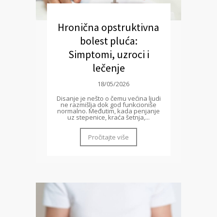
Hronična opstruktivna
bolest pluća:
Simptomi, uzroci i
lečenje
18/05/2026
Disanje je nešto o čemu većina ljudi
ne razmišlja dok god funkcioniše
normalno. Međutim, kada penjanje
uz stepenice, kraća šetnja,...
Pročitajte više