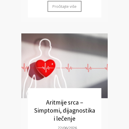
Pročitajte više
Aritmije srca –
Simptomi, dijagnostika
i lečenje
22/06/2026