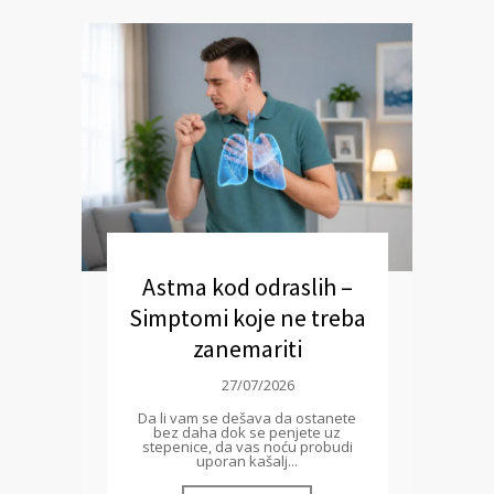
Astma kod odraslih –
Simptomi koje ne treba
zanemariti
27/07/2026
Da li vam se dešava da ostanete
bez daha dok se penjete uz
stepenice, da vas noću probudi
uporan kašalj...