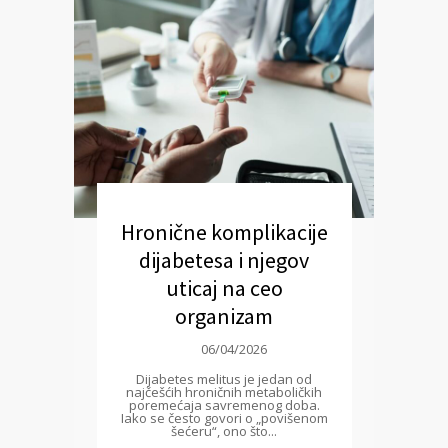
Hronične komplikacije
dijabetesa i njegov
uticaj na ceo
organizam
06/04/2026
Dijabetes melitus je jedan od
najčešćih hroničnih metaboličkih
poremećaja savremenog doba.
Iako se često govori o „povišenom
šećeru“, ono što...