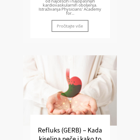
od najčešćih i najopasnijih
kardiovaskularnih oboljenja.
Istraživanja Physicians' Academy
for...
Pročitajte više
Refluks (GERB) – Kada
kiselina peče i kako to