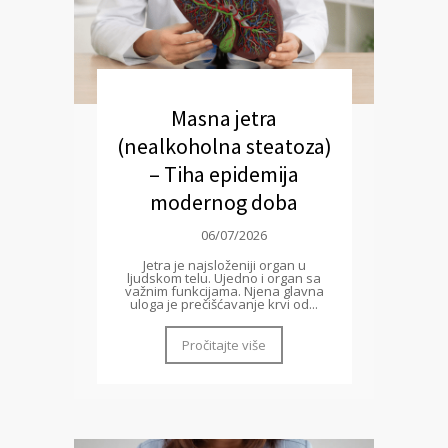
Masna jetra
(nealkoholna steatoza)
– Tiha epidemija
modernog doba
06/07/2026
Jetra je najsloženiji organ u
ljudskom telu. Ujedno i organ sa
važnim funkcijama. Njena glavna
uloga je prečišćavanje krvi od...
Pročitajte više