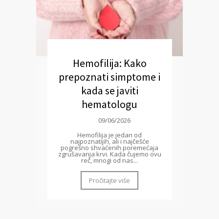
Hemofilija: Kako
prepoznati simptome i
kada se javiti
hematologu
09/06/2026
Hemofilija je jedan od
najpoznatijih, ali i najčešće
pogrešno shvaćenih poremećaja
zgrušavanja krvi. Kada čujemo ovu
reč, mnogi od nas...
Pročitajte više