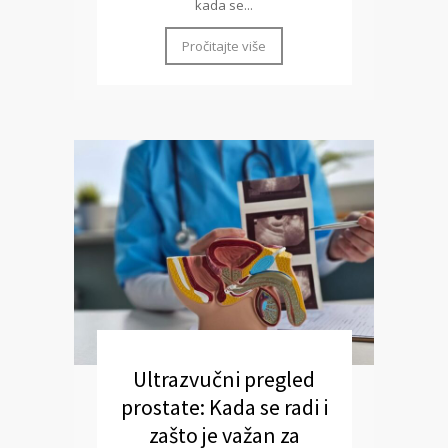
kada se...
Pročitajte više
Ultrazvučni pregled
prostate: Kada se radi i
zašto je važan za