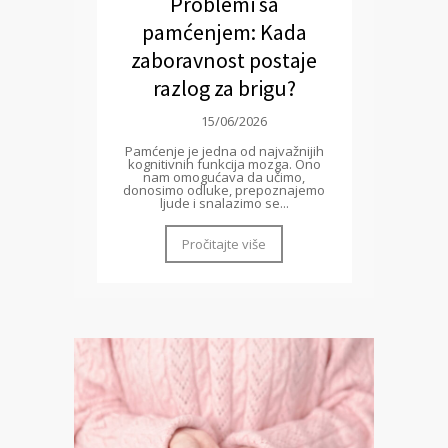
Problemi sa
pamćenjem: Kada
zaboravnost postaje
razlog za brigu?
15/06/2026
Pamćenje je jedna od najvažnijih
kognitivnih funkcija mozga. Ono
nam omogućava da učimo,
donosimo odluke, prepoznajemo
ljude i snalazimo se...
Pročitajte više