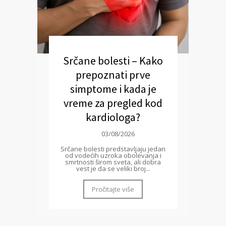
Srčane bolesti – Kako
prepoznati prve
simptome i kada je
vreme za pregled kod
kardiologa?
03/08/2026
Srčane bolesti predstavljaju jedan
od vodećih uzroka obolevanja i
smrtnosti širom sveta, ali dobra
vest je da se veliki broj...
Pročitajte više