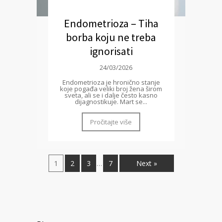
Endometrioza – Tiha
borba koju ne treba
ignorisati
24/03/2026
Endometrioza je hronično stanje
koje pogađa veliki broj žena širom
sveta, ali se i dalje često kasno
dijagnostikuje. Mart se...
Pročitajte više
1
2
3
7
Next »
…