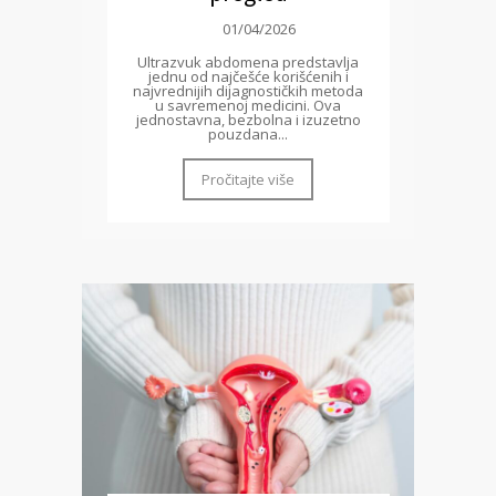
01/04/2026
Ultrazvuk abdomena predstavlja
jednu od najčešće korišćenih i
najvrednijih dijagnostičkih metoda
u savremenoj medicini. Ova
jednostavna, bezbolna i izuzetno
pouzdana...
Pročitajte više