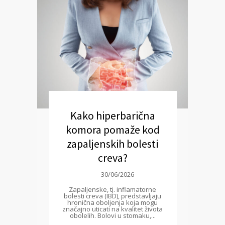
Kako hiperbarična
komora pomaže kod
zapaljenskih bolesti
creva?
30/06/2026
Zapaljenske, tj. inflamatorne
bolesti creva (IBD), predstavljaju
hronična oboljenja koja mogu
značajno uticati na kvalitet života
obolelih. Bolovi u stomaku,...