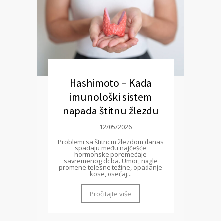
Hashimoto – Kada
imunološki sistem
napada štitnu žlezdu
12/05/2026
Problemi sa štitnom žlezdom danas
spadaju među najčešće
hormonske poremećaje
savremenog doba. Umor, nagle
promene telesne težine, opadanje
kose, osećaj...
Pročitajte više