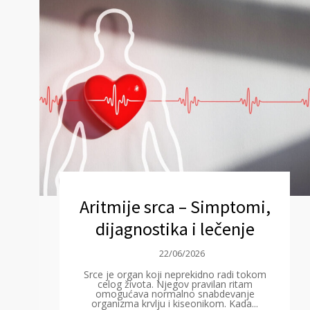
Aritmije srca – Simptomi,
dijagnostika i lečenje
22/06/2026
Srce je organ koji neprekidno radi tokom
celog života. Njegov pravilan ritam
omogućava normalno snabdevanje
organizma krvlju i kiseonikom. Kada...