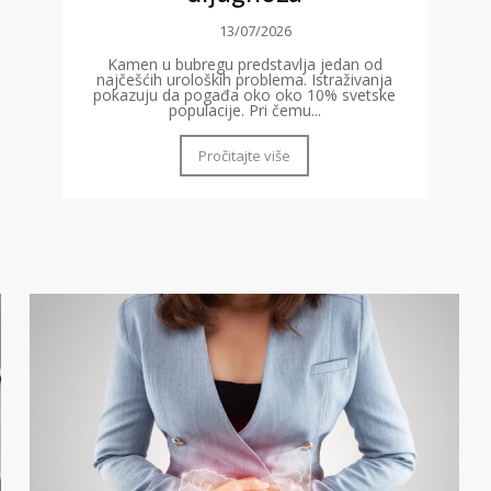
13/07/2026
Kamen u bubregu predstavlja jedan od
najčešćih uroloških problema. Istraživanja
pokazuju da pogađa oko oko 10% svetske
populacije. Pri čemu...
Pročitajte više