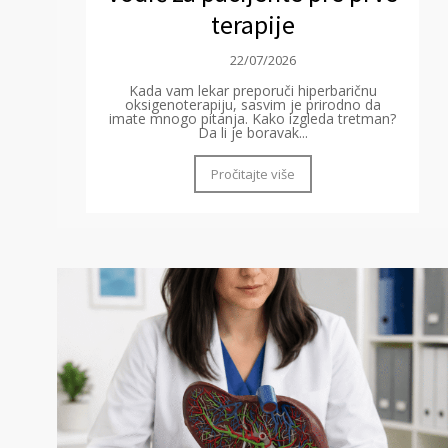
terapije
22/07/2026
Kada vam lekar preporuči hiperbaričnu
oksigenoterapiju, sasvim je prirodno da
imate mnogo pitanja. Kako izgleda tretman?
Da li je boravak...
Pročitajte više