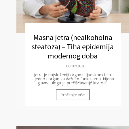
Masna jetra (nealkoholna
steatoza) – Tiha epidemija
modernog doba
06/07/2026
Jetra je najsloženiji organ u ljudskom telu.
Ujedno i organ sa važnim funkcijama. Njena
glavna uloga je prečišćavanje krvi od...
Pročitajte više