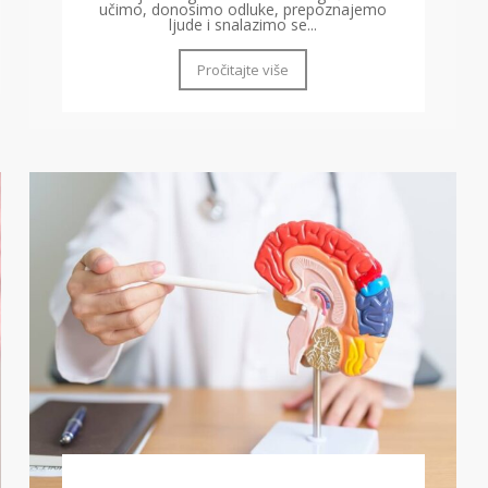
učimo, donosimo odluke, prepoznajemo
ljude i snalazimo se...
Pročitajte više