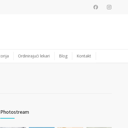
orija
Ordinirajući lekari
Blog
Kontakt
Photostream