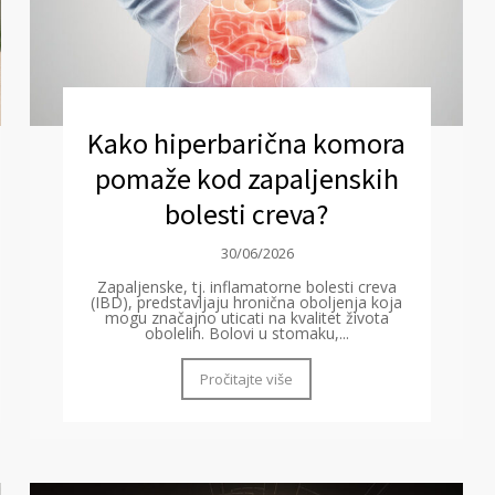
Kako hiperbarična komora
pomaže kod zapaljenskih
bolesti creva?
30/06/2026
Zapaljenske, tj. inflamatorne bolesti creva
(IBD), predstavljaju hronična oboljenja koja
mogu značajno uticati na kvalitet života
obolelih. Bolovi u stomaku,...
Pročitajte više