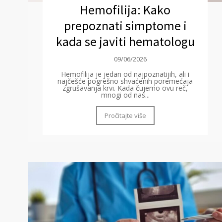
Hemofilija: Kako
prepoznati simptome i
kada se javiti hematologu
09/06/2026
Hemofilija je jedan od najpoznatijih, ali i
najčešće pogrešno shvaćenih poremećaja
zgrušavanja krvi. Kada čujemo ovu reč,
mnogi od nas...
Pročitajte više