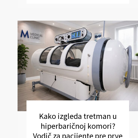
Kako izgleda tretman u
hiperbaričnoj komori?
Vodič za pacijente pre prve