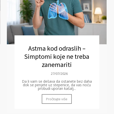
Astma kod odraslih –
Simptomi koje ne treba
zanemariti
27/07/2026
Da li vam se dešava da ostanete bez daha
dok se penjete uz stepenice, da vas noću
probudi uporan kašalj...
Pročitajte više