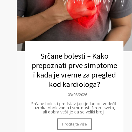
Srčane bolesti – Kako
prepoznati prve simptome
i kada je vreme za pregled
kod kardiologa?
03/08/2026
Srčane bolesti predstavljaju jedan od vodećih
uzroka obolevanja i smrtnosti širom sveta,
ali dobra vest je da se veliki broj...
Pročitajte više