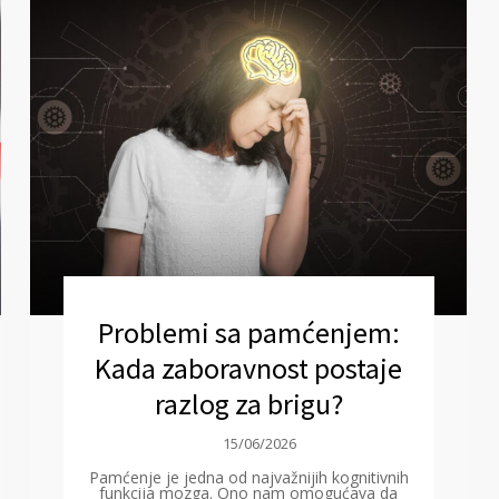
Problemi sa pamćenjem:
Kada zaboravnost postaje
razlog za brigu?
15/06/2026
Pamćenje je jedna od najvažnijih kognitivnih
funkcija mozga. Ono nam omogućava da