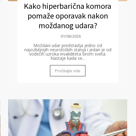
Kako hiperbarična komora
pomaže oporavak nakon
moždanog udara?
01/06/2026
Moždani udar predstavlja jedno od
najozbiljnijih neuroloških stanja i jedan je od
vodećih uzroka invaliditeta širom sveta.
Nastaje kada se...
Pročitajte više