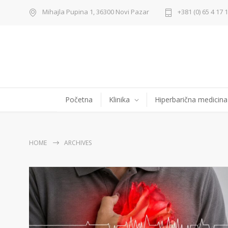
Mihajla Pupina 1, 36300 Novi Pazar
+381 (0) 65 4 17 
Početna
Klinika
Hiperbarična medicina
HOME
ARCHIVES