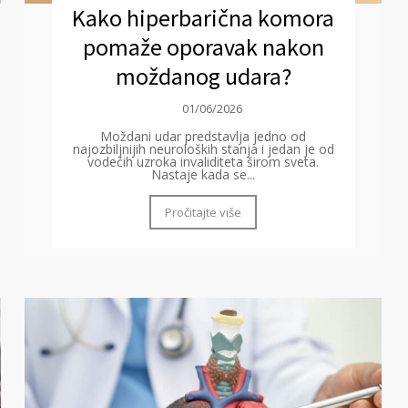
Kako hiperbarična komora
pomaže oporavak nakon
moždanog udara?
01/06/2026
Moždani udar predstavlja jedno od
najozbiljnijih neuroloških stanja i jedan je od
vodećih uzroka invaliditeta širom sveta.
Nastaje kada se...
Pročitajte više