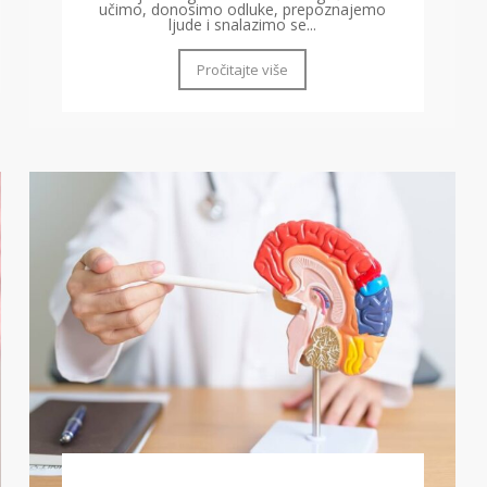
učimo, donosimo odluke, prepoznajemo
ljude i snalazimo se...
Pročitajte više