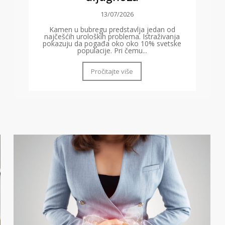
13/07/2026
Kamen u bubregu predstavlja jedan od
najčešćih uroloških problema. Istraživanja
pokazuju da pogađa oko oko 10% svetske
populacije. Pri čemu...
Pročitajte više