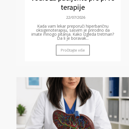
terapije
22/07/2026
Kada vam lekar preporuči hiperbaričnu
oksigenoterapiju, sasvim je prirodno da
imate mnogo pitanja. Kako izgleda tretman?
Da li je boravak...
Pročitajte više