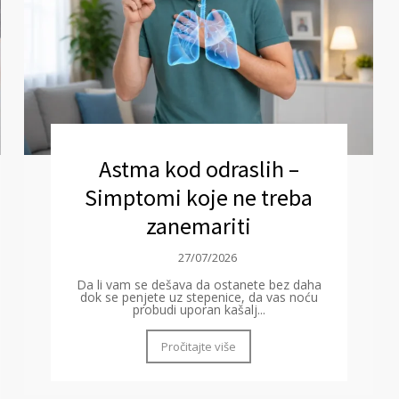
Astma kod odraslih –
Simptomi koje ne treba
zanemariti
27/07/2026
Da li vam se dešava da ostanete bez daha
dok se penjete uz stepenice, da vas noću
probudi uporan kašalj...
Pročitajte više