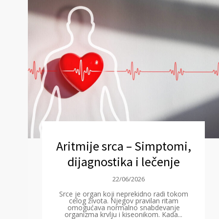
Aritmije srca – Simptomi,
dijagnostika i lečenje
22/06/2026
Srce je organ koji neprekidno radi tokom
celog života. Njegov pravilan ritam
omogućava normalno snabdevanje
organizma krvlju i kiseonikom. Kada...