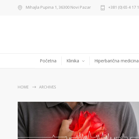
Mihajla Pupina 1, 36300 Novi Pazar
+381 (0) 65 4 17 
Početna
Klinika
Hiperbarična medicina
HOME
ARCHIVES