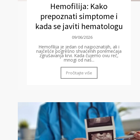
Hemofilija: Kako
prepoznati simptome i
kada se javiti hematologu
09/06/2026
Hemofilija je jedan od najpoznatijih, ali i
najčešće pogrešno shvaćenih poremećaja
zgrušavanja krvi. Kada čujemo ovu reč,
mnogi od nas...
Pročitajte više