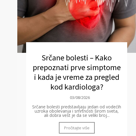
Srčane bolesti – Kako
prepoznati prve simptome
i kada je vreme za pregled
kod kardiologa?
03/08/2026
Srčane bolesti predstavljaju jedan od vodećih
uzroka obolevanja i smrtnosti širom sveta,
ali dobra vest je da se veliki broj...
Pročitajte više