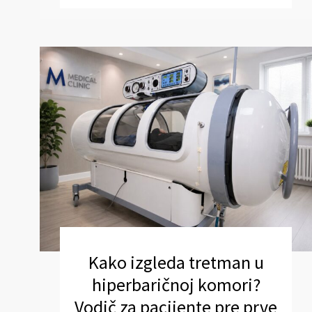
Kako izgleda tretman u
hiperbaričnoj komori?
Vodič za pacijente pre prve