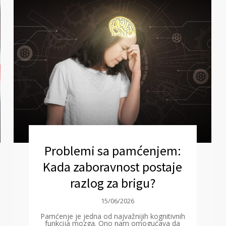
Problemi sa pamćenjem:
Kada zaboravnost postaje
razlog za brigu?
15/06/2026
Pamćenje je jedna od najvažnijih kognitivnih
funkcija mozga. Ono nam omogućava da