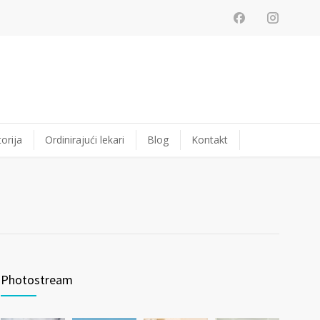
orija
Ordinirajući lekari
Blog
Kontakt
Photostream