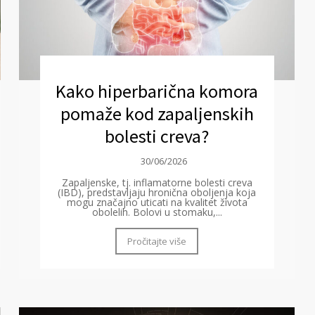
Kako hiperbarična komora
pomaže kod zapaljenskih
bolesti creva?
30/06/2026
Zapaljenske, tj. inflamatorne bolesti creva
(IBD), predstavljaju hronična oboljenja koja
mogu značajno uticati na kvalitet života
obolelih. Bolovi u stomaku,...
Pročitajte više