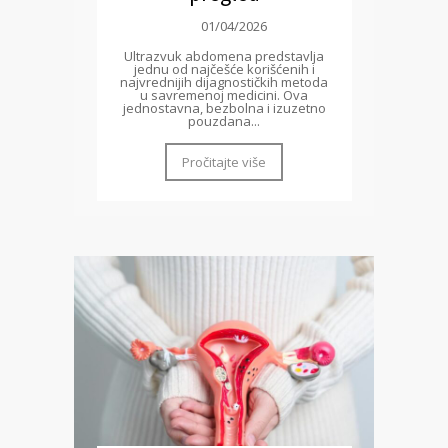
01/04/2026
Ultrazvuk abdomena predstavlja
jednu od najčešće korišćenih i
najvrednijih dijagnostičkih metoda
u savremenoj medicini. Ova
jednostavna, bezbolna i izuzetno
pouzdana...
Pročitajte više