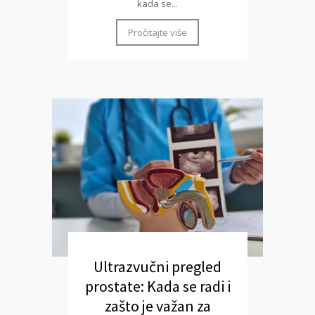
kada se...
Pročitajte više
Ultrazvučni pregled
prostate: Kada se radi i
zašto je važan za