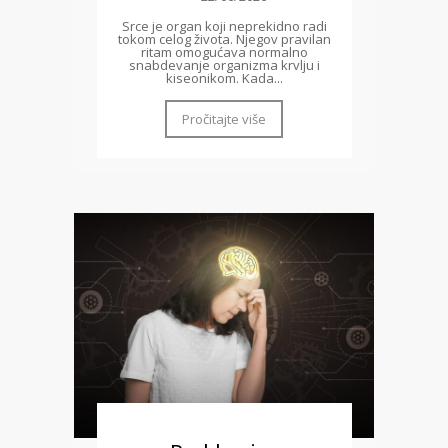
Srce je organ koji neprekidno radi
tokom celog života. Njegov pravilan
ritam omogućava normalno
snabdevanje organizma krvlju i
kiseonikom. Kada...
Pročitajte više