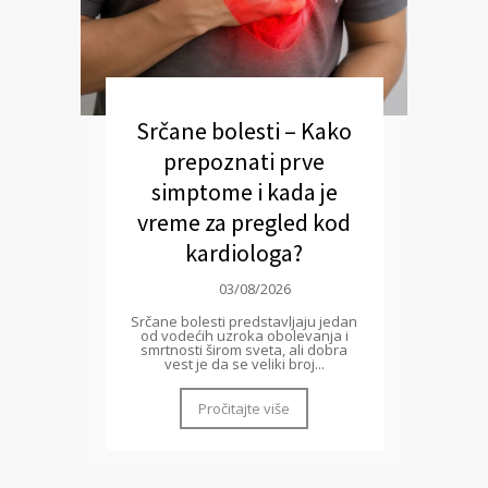
Srčane bolesti – Kako
prepoznati prve
simptome i kada je
vreme za pregled kod
kardiologa?
03/08/2026
Srčane bolesti predstavljaju jedan
od vodećih uzroka obolevanja i
smrtnosti širom sveta, ali dobra
vest je da se veliki broj...
Pročitajte više