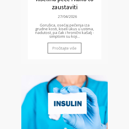
zaustaviti
27/04/2026
Gorušica, osećaj pečenja iza
grudne kosti, kiseli ukus u ustima,
nadutost, pa čak i hronični kašalj -
simptomi su koji...
Pročitajte više