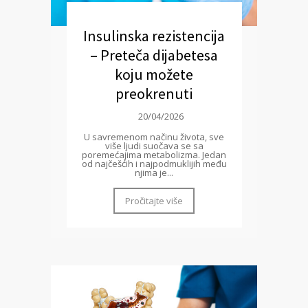
Insulinska rezistencija
– Preteča dijabetesa
koju možete
preokrenuti
20/04/2026
U savremenom načinu života, sve
više ljudi suočava se sa
poremećajima metabolizma. Jedan
od najčešćih i najpodmuklijih među
njima je...
Pročitajte više