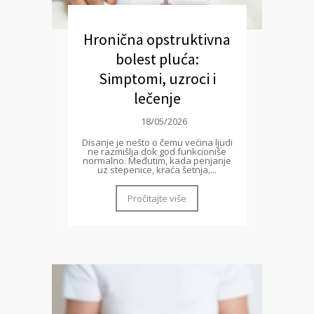
Hronična opstruktivna
bolest pluća:
Simptomi, uzroci i
lečenje
18/05/2026
Disanje je nešto o čemu većina ljudi
ne razmišlja dok god funkcioniše
normalno. Međutim, kada penjanje
uz stepenice, kraća šetnja,...
Pročitajte više