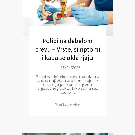
Polipi na debelom
crevu – Vrste, simptomi
i kada se uklanjaju
15/04/2026
Polipi na debelom crevu spadaju u
grupu najčešćih promena koje se
otkrivaju prilikom pregleda
digestivnog trakta. Iako sama reč
„polip“...
Pročitajte više