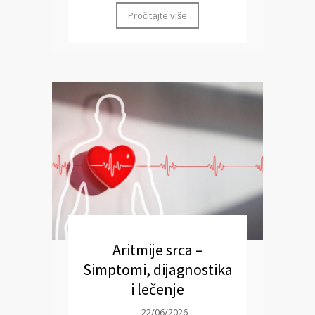
Pročitajte više
Aritmije srca –
Simptomi, dijagnostika
i lečenje
22/06/2026