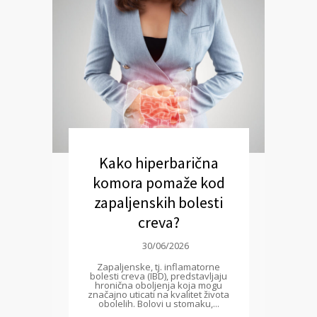
Kako hiperbarična
komora pomaže kod
zapaljenskih bolesti
creva?
30/06/2026
Zapaljenske, tj. inflamatorne
bolesti creva (IBD), predstavljaju
hronična oboljenja koja mogu
značajno uticati na kvalitet života
obolelih. Bolovi u stomaku,...