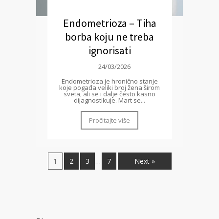
Endometrioza – Tiha
borba koju ne treba
ignorisati
24/03/2026
Endometrioza je hronično stanje
koje pogađa veliki broj žena širom
sveta, ali se i dalje često kasno
dijagnostikuje. Mart se...
Pročitajte više
1
2
3
7
Next »
…