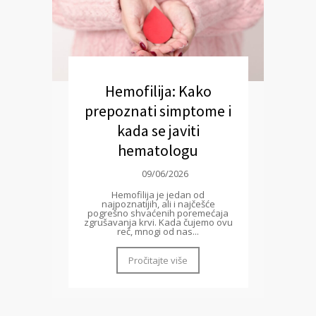
Hemofilija: Kako
prepoznati simptome i
kada se javiti
hematologu
09/06/2026
Hemofilija je jedan od
najpoznatijih, ali i najčešće
pogrešno shvaćenih poremećaja
zgrušavanja krvi. Kada čujemo ovu
reč, mnogi od nas...
Pročitajte više