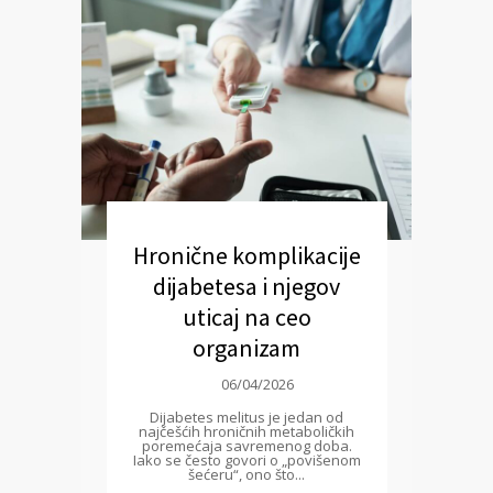
Hronične komplikacije
dijabetesa i njegov
uticaj na ceo
organizam
06/04/2026
Dijabetes melitus je jedan od
najčešćih hroničnih metaboličkih
poremećaja savremenog doba.
Iako se često govori o „povišenom
šećeru“, ono što...