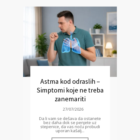
Astma kod odraslih –
Simptomi koje ne treba
zanemariti
27/07/2026
Da li vam se dešava da ostanete
bez daha dok se penjete uz
stepenice, da vas noću probudi
uporan kašalj...