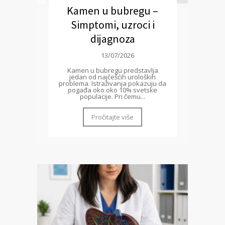
Kamen u bubregu –
Simptomi, uzroci i
dijagnoza
13/07/2026
Kamen u bubregu predstavlja
jedan od najčešćih uroloških
problema. Istraživanja pokazuju da
pogađa oko oko 10% svetske
populacije. Pri čemu...
Pročitajte više