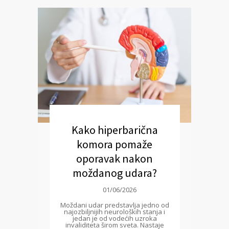
Kako hiperbarična
komora pomaže
oporavak nakon
moždanog udara?
01/06/2026
Moždani udar predstavlja jedno od
najozbiljnijih neuroloških stanja i
jedan je od vodećih uzroka
invaliditeta širom sveta. Nastaje