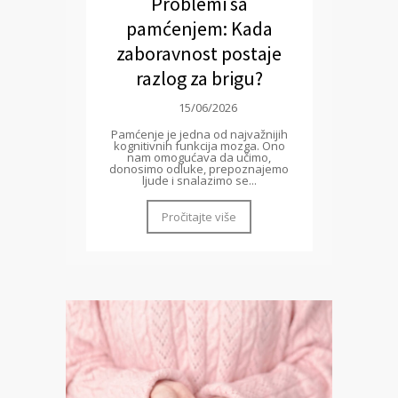
Problemi sa
pamćenjem: Kada
zaboravnost postaje
razlog za brigu?
15/06/2026
Pamćenje je jedna od najvažnijih
kognitivnih funkcija mozga. Ono
nam omogućava da učimo,
donosimo odluke, prepoznajemo
ljude i snalazimo se...
Pročitajte više