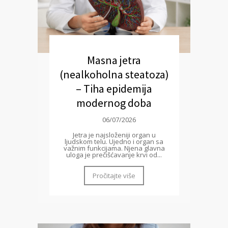
Masna jetra
(nealkoholna steatoza)
– Tiha epidemija
modernog doba
06/07/2026
Jetra je najsloženiji organ u
ljudskom telu. Ujedno i organ sa
važnim funkcijama. Njena glavna
uloga je prečišćavanje krvi od...
Pročitajte više