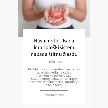
Hashimoto – Kada
imunološki sistem
napada štitnu žlezdu
12/05/2026
Problemi sa štitnom žlezdom danas
spadaju među najčešće
hormonske poremećaje
savremenog doba. Umor, nagle
promene telesne težine, opadanje
kose, osećaj...
Pročitajte više