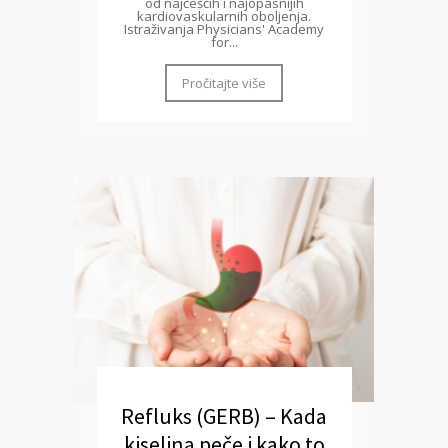
od najčešćih i najopasnijih
kardiovaskularnih oboljenja.
Istraživanja Physicians' Academy
for...
Pročitajte više
Refluks (GERB) – Kada
kiselina peče i kako to