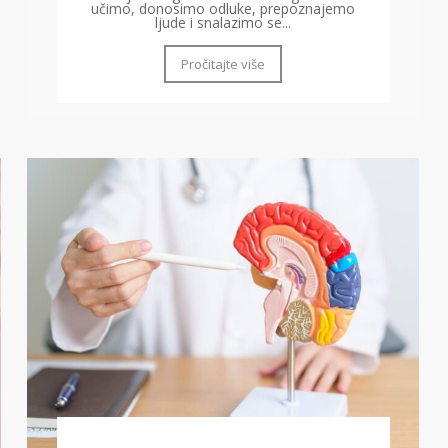
učimo, donosimo odluke, prepoznajemo
ljude i snalazimo se...
Pročitajte više