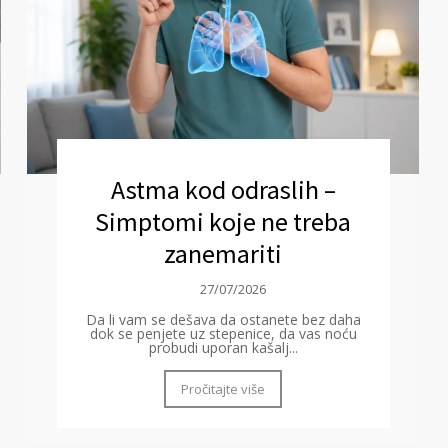
Astma kod odraslih –
Simptomi koje ne treba
zanemariti
27/07/2026
Da li vam se dešava da ostanete bez daha
dok se penjete uz stepenice, da vas noću
probudi uporan kašalj...
Pročitajte više