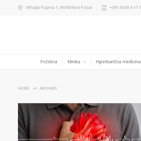
Mihajla Pupina 1, 36300 Novi Pazar
+381 (0) 65 4 17 
Početna
Klinika
Hiperbarična medicina
HOME
ARCHIVES