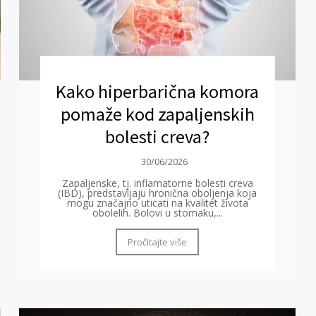
Kako hiperbarična komora
pomaže kod zapaljenskih
bolesti creva?
30/06/2026
Zapaljenske, tj. inflamatorne bolesti creva
(IBD), predstavljaju hronična oboljenja koja
mogu značajno uticati na kvalitet života
obolelih. Bolovi u stomaku,...
Pročitajte više