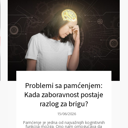
Problemi sa pamćenjem:
Kada zaboravnost postaje
razlog za brigu?
15/06/2026
Pamćenje je jedna od najvažnijih kognitivnih
funkcija mozga. Ono nam omogućava da