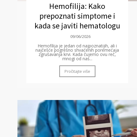
Hemofilija: Kako
prepoznati simptome i
kada se javiti hematologu
09/06/2026
Hemofilija je jedan od najpoznatijih, ali i
najčešće pogrešno shvaćenih poremećaja
zgrušavanja krvi. Kada čujemo ovu reč,
mnogi od nas...
Pročitajte više