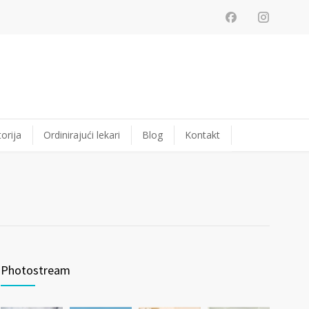
orija
Ordinirajući lekari
Blog
Kontakt
Photostream