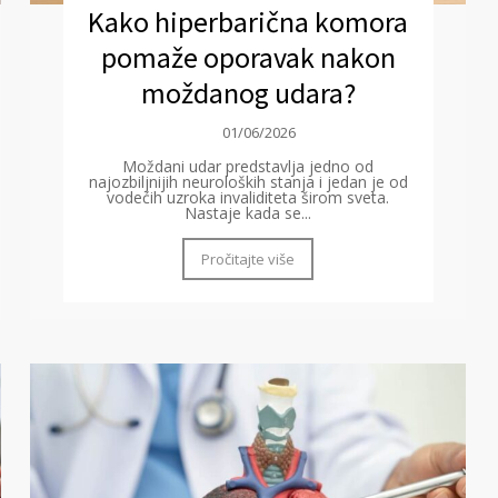
Kako hiperbarična komora
pomaže oporavak nakon
moždanog udara?
01/06/2026
Moždani udar predstavlja jedno od
najozbiljnijih neuroloških stanja i jedan je od
vodećih uzroka invaliditeta širom sveta.
Nastaje kada se...
Pročitajte više