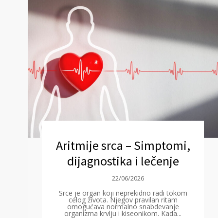
Aritmije srca – Simptomi,
dijagnostika i lečenje
22/06/2026
Srce je organ koji neprekidno radi tokom
celog života. Njegov pravilan ritam
omogućava normalno snabdevanje
organizma krvlju i kiseonikom. Kada...