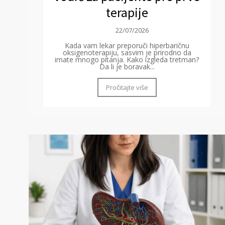
terapije
22/07/2026
Kada vam lekar preporuči hiperbaričnu
oksigenoterapiju, sasvim je prirodno da
imate mnogo pitanja. Kako izgleda tretman?
Da li je boravak...
Pročitajte više