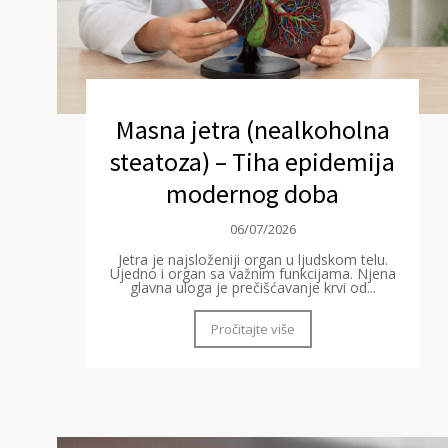
Masna jetra (nealkoholna
steatoza) – Tiha epidemija
modernog doba
06/07/2026
Jetra je najsloženiji organ u ljudskom telu.
Ujedno i organ sa važnim funkcijama. Njena
glavna uloga je prečišćavanje krvi od...
Pročitajte više