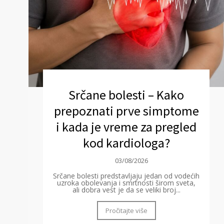
Srčane bolesti – Kako
prepoznati prve simptome
i kada je vreme za pregled
kod kardiologa?
03/08/2026
Srčane bolesti predstavljaju jedan od vodećih
uzroka obolevanja i smrtnosti širom sveta,
ali dobra vest je da se veliki broj...
Pročitajte više