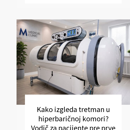
Kako izgleda tretman u
hiperbaričnoj komori?
Vodič za pacijente pre prve