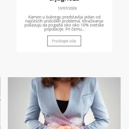
13/07/2026
Kamen u bubregu predstavlja jedan od
najčešćih uroloških problema. Istraživanja
pokazuju da pogađa oko oko 10% svetske
populacije. Pri čemu...
Pročitajte više