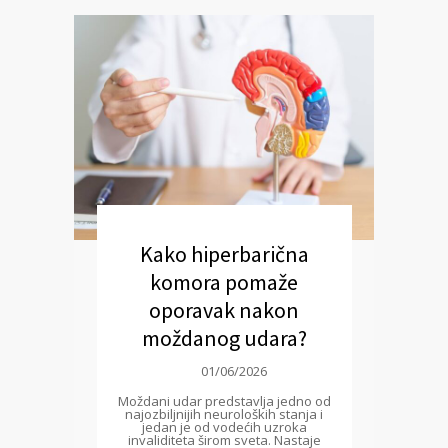
Kako hiperbarična
komora pomaže
oporavak nakon
moždanog udara?
01/06/2026
Moždani udar predstavlja jedno od
najozbiljnijih neuroloških stanja i
jedan je od vodećih uzroka
invaliditeta širom sveta. Nastaje