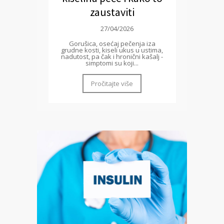
zaustaviti
27/04/2026
Gorušica, osećaj pečenja iza
grudne kosti, kiseli ukus u ustima,
nadutost, pa čak i hronični kašalj -
simptomi su koji...
Pročitajte više