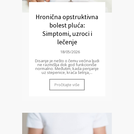
Hronična opstruktivna
bolest pluća:
Simptomi, uzroci i
lečenje
18/05/2026
Disanje je nešto o čemu većina ljudi
ne razmišlja dok god funkcioniše
normalno. Međutim, kada penjanje
uz stepenice, kraća šetnja,...
Pročitajte više