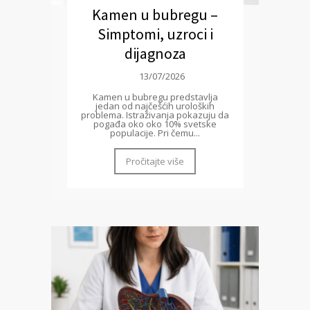
Kamen u bubregu –
Simptomi, uzroci i
dijagnoza
13/07/2026
Kamen u bubregu predstavlja
jedan od najčešćih uroloških
problema. Istraživanja pokazuju da
pogađa oko oko 10% svetske
populacije. Pri čemu...
Pročitajte više