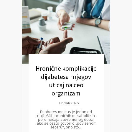
Hronične komplikacije
dijabetesa i njegov
uticaj na ceo
organizam
06/04/2026
Dijabetes melitus je jedan od
najčešćih hroničnih metaboličkih
poremećaja savremenog doba.
Iako se često govori o „povišenom
šećeru“, ono što...