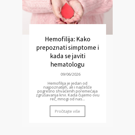
Hemofilija: Kako
prepoznati simptome i
kada se javiti
hematologu
09/06/2026
Hemofilija je jedan od
najpoznatijih, ali i najčešće
pogrešno shvaćenih poremećaja
zgrušavanja krvi. Kada čujemo ovu
reč, mnogi od nas...
Pročitajte više