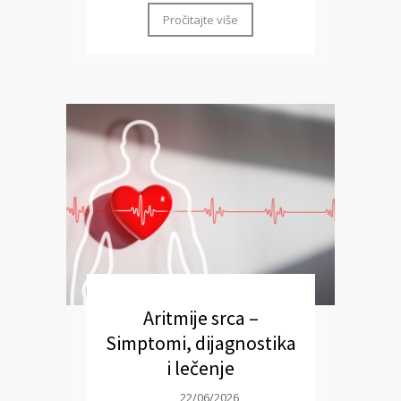
Pročitajte više
Aritmije srca –
Simptomi, dijagnostika
i lečenje
22/06/2026