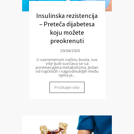
Insulinska rezistencija
– Preteča dijabetesa
koju možete
preokrenuti
20/04/2026
U savremenom načinu života, sve
više ljudi suočava se sa
poremećajima metabolizma. Jedan
od najčešćih i najpodmuklijih među
njima je...
Pročitajte više