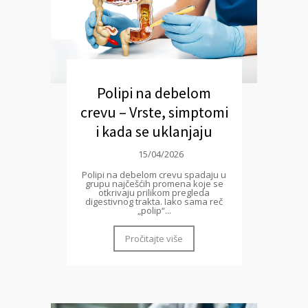
Polipi na debelom
crevu – Vrste, simptomi
i kada se uklanjaju
15/04/2026
Polipi na debelom crevu spadaju u
grupu najčešćih promena koje se
otkrivaju prilikom pregleda
digestivnog trakta. Iako sama reč
„polip“...
Pročitajte više