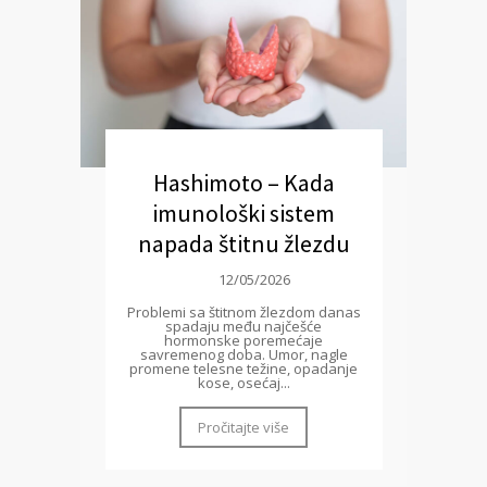
Hashimoto – Kada
imunološki sistem
napada štitnu žlezdu
12/05/2026
Problemi sa štitnom žlezdom danas
spadaju među najčešće
hormonske poremećaje
savremenog doba. Umor, nagle
promene telesne težine, opadanje
kose, osećaj...
Pročitajte više