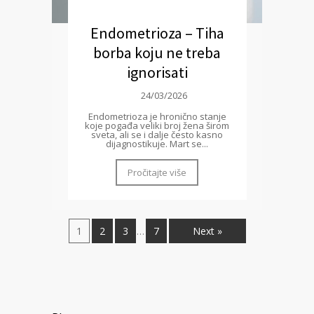
Endometrioza – Tiha
borba koju ne treba
ignorisati
24/03/2026
Endometrioza je hronično stanje
koje pogađa veliki broj žena širom
sveta, ali se i dalje često kasno
dijagnostikuje. Mart se...
Pročitajte više
1
2
3
7
Next »
…