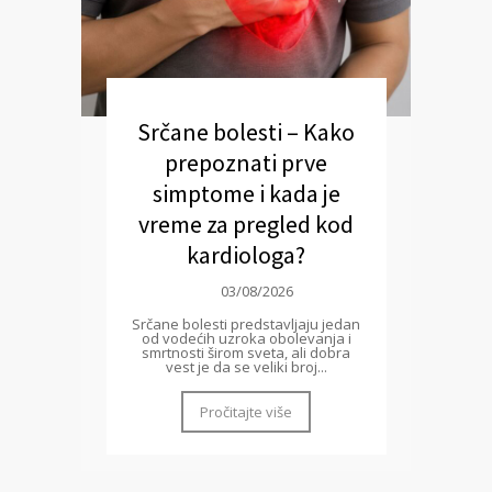
Srčane bolesti – Kako
prepoznati prve
simptome i kada je
vreme za pregled kod
kardiologa?
03/08/2026
Srčane bolesti predstavljaju jedan
od vodećih uzroka obolevanja i
smrtnosti širom sveta, ali dobra
vest je da se veliki broj...
Pročitajte više