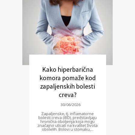
Kako hiperbarična
komora pomaže kod
zapaljenskih bolesti
creva?
30/06/2026
Zapaljenske, tj. inflamatorne
bolesti creva (IBD), predstavljaju
hronična oboljenja koja mogu
značajno uticati na kvalitet života
obolelih. Bolovi u stomaku,...