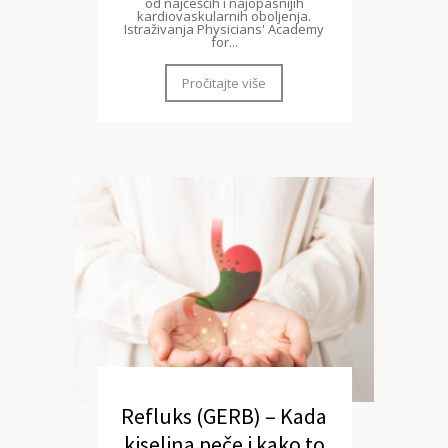
od najčešćih i najopasnijih
kardiovaskularnih oboljenja.
Istraživanja Physicians' Academy
for...
Pročitajte više
Refluks (GERB) – Kada
kiselina peče i kako to