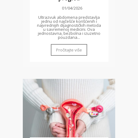
01/04/2026
Ultrazvuk abdomena predstavlja
jednu od najčešće korišćenih i
najvrednijih dijagnostičkih metoda
u savremenoj medicini. Ova
jednostavna, bezbolna i izuzetno
pouzdana...
Pročitajte više