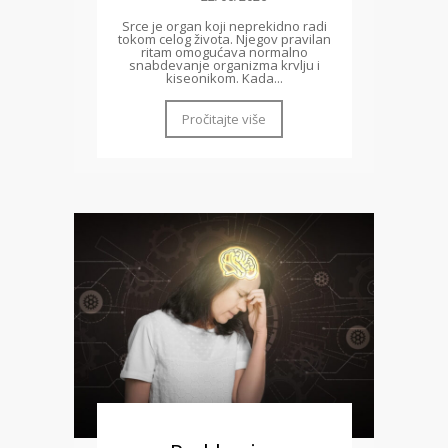
Srce je organ koji neprekidno radi
tokom celog života. Njegov pravilan
ritam omogućava normalno
snabdevanje organizma krvlju i
kiseonikom. Kada...
Pročitajte više