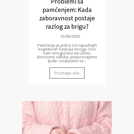
Problemi sa
pamćenjem: Kada
zaboravnost postaje
razlog za brigu?
15/06/2026
Pamćenje je jedna od najvažnijih
kognitivnih funkcija mozga. Ono
nam omogućava da učimo,
donosimo odluke, prepoznajemo
ljude i snalazimo se...
Pročitajte više