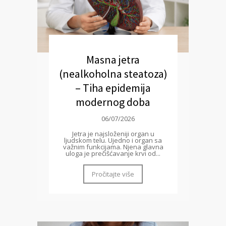
Masna jetra
(nealkoholna steatoza)
– Tiha epidemija
modernog doba
06/07/2026
Jetra je najsloženiji organ u
ljudskom telu. Ujedno i organ sa
važnim funkcijama. Njena glavna
uloga je prečišćavanje krvi od...
Pročitajte više