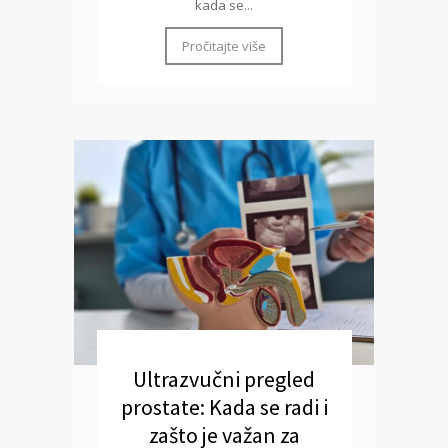
kada se...
Pročitajte više
Ultrazvučni pregled
prostate: Kada se radi i
zašto je važan za