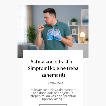
Astma kod odraslih –
Simptomi koje ne treba
zanemariti
27/07/2026
Da li vam se dešava da ostanete
bez daha dok se penjete uz
stepenice, da vas noću probudi
uporan kašalj...