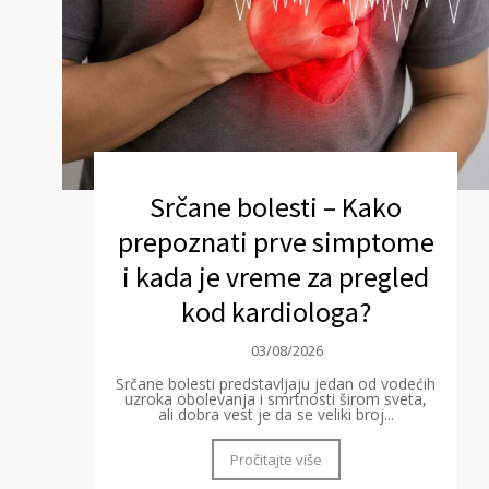
Srčane bolesti – Kako
prepoznati prve simptome
i kada je vreme za pregled
kod kardiologa?
03/08/2026
Srčane bolesti predstavljaju jedan od vodećih
uzroka obolevanja i smrtnosti širom sveta,
ali dobra vest je da se veliki broj...
Pročitajte više