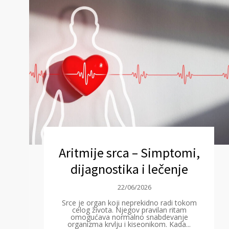
Aritmije srca – Simptomi,
dijagnostika i lečenje
22/06/2026
Srce je organ koji neprekidno radi tokom
celog života. Njegov pravilan ritam
omogućava normalno snabdevanje
organizma krvlju i kiseonikom. Kada...