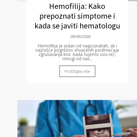
Hemofilija: Kako
prepoznati simptome i
kada se javiti hematologu
09/06/2026
Hemofilija je jedan od najpoznatijih, ali i
najčešće pogrešno shvaćenih poremećaja
zgrušavanja krvi. Kada čujemo ovu reč,
mnogi od nas...
Pročitajte više