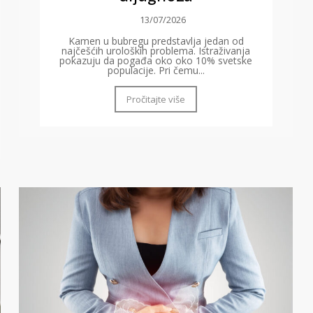
13/07/2026
Kamen u bubregu predstavlja jedan od
najčešćih uroloških problema. Istraživanja
pokazuju da pogađa oko oko 10% svetske
populacije. Pri čemu...
Pročitajte više