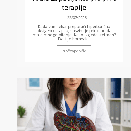
terapije
22/07/2026
Kada vam lekar preporuči hiperbaričnu
oksigenoterapiju, sasvim je prirodno da
imate mnogo pitanja. Kako izgleda tretman?
Da li je boravak...
Pročitajte više