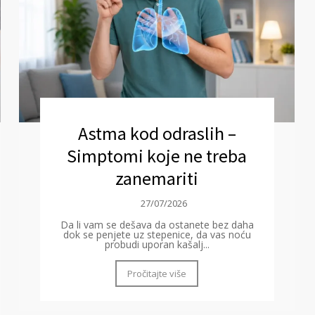
Astma kod odraslih –
Simptomi koje ne treba
zanemariti
27/07/2026
Da li vam se dešava da ostanete bez daha
dok se penjete uz stepenice, da vas noću
probudi uporan kašalj...
Pročitajte više