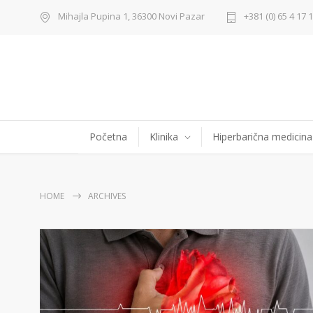
Mihajla Pupina 1, 36300 Novi Pazar
+381 (0) 65 4 17 
Početna
Klinika
Hiperbarična medicina
HOME
ARCHIVES