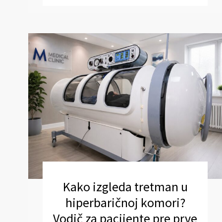
Kako izgleda tretman u
hiperbaričnoj komori?
Vodič za pacijente pre prve