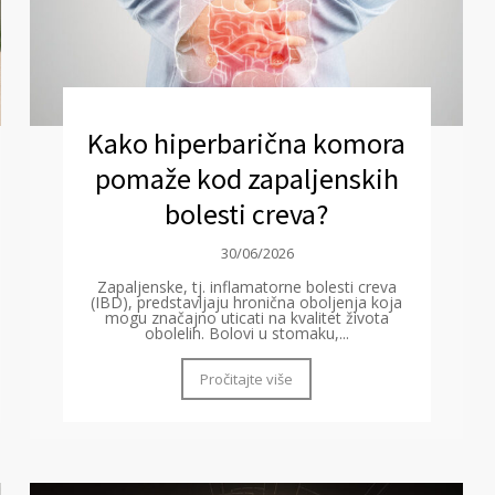
Kako hiperbarična komora
pomaže kod zapaljenskih
bolesti creva?
30/06/2026
Zapaljenske, tj. inflamatorne bolesti creva
(IBD), predstavljaju hronična oboljenja koja
mogu značajno uticati na kvalitet života
obolelih. Bolovi u stomaku,...
Pročitajte više