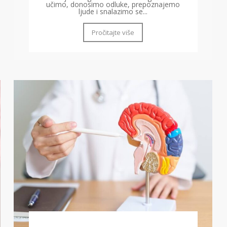
učimo, donosimo odluke, prepoznajemo
ljude i snalazimo se...
Pročitajte više