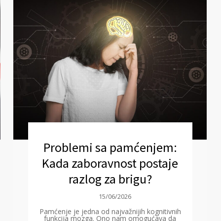
Problemi sa pamćenjem:
Kada zaboravnost postaje
razlog za brigu?
15/06/2026
Pamćenje je jedna od najvažnijih kognitivnih
funkcija mozga. Ono nam omogućava da