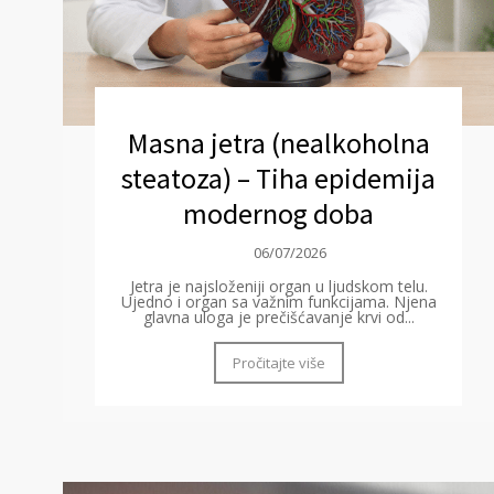
Masna jetra (nealkoholna
steatoza) – Tiha epidemija
modernog doba
06/07/2026
Jetra je najsloženiji organ u ljudskom telu.
Ujedno i organ sa važnim funkcijama. Njena
glavna uloga je prečišćavanje krvi od...
Pročitajte više