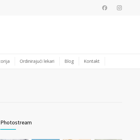
orija
Ordinirajući lekari
Blog
Kontakt
Photostream