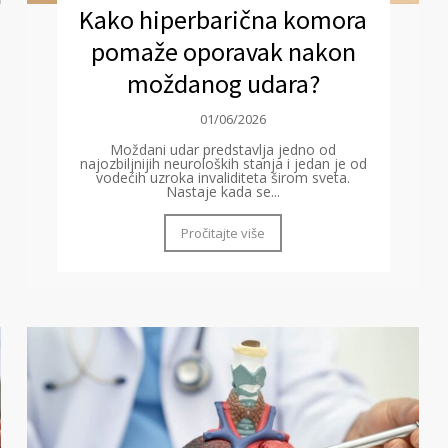
Kako hiperbarična komora
pomaže oporavak nakon
moždanog udara?
01/06/2026
Moždani udar predstavlja jedno od
najozbiljnijih neuroloških stanja i jedan je od
vodećih uzroka invaliditeta širom sveta.
Nastaje kada se...
Pročitajte više