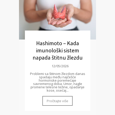
Hashimoto – Kada
imunološki sistem
napada štitnu žlezdu
12/05/2026
Problemi sa štitnom žlezdom danas
spadaju među najčešće
hormonske poremećaje
savremenog doba. Umor, nagle
promene telesne težine, opadanje
kose, osećaj...
Pročitajte više