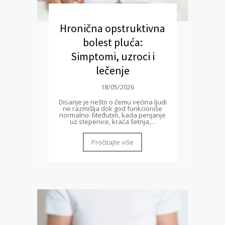
Hronična opstruktivna
bolest pluća:
Simptomi, uzroci i
lečenje
18/05/2026
Disanje je nešto o čemu većina ljudi
ne razmišlja dok god funkcioniše
normalno. Međutim, kada penjanje
uz stepenice, kraća šetnja,...
Pročitajte više