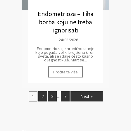
Endometrioza – Tiha
borba koju ne treba
ignorisati
24/03/2026
Endometrioza je hronično stanje
koje pogađa veliki broj žena širom
sveta, ali se i dalje često kasno
dijagnostikuje. Mart se...
Pročitajte više
1
2
3
7
Next »
…