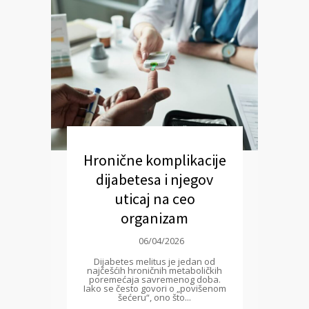
Hronične komplikacije
dijabetesa i njegov
uticaj na ceo
organizam
06/04/2026
Dijabetes melitus je jedan od
najčešćih hroničnih metaboličkih
poremećaja savremenog doba.
Iako se često govori o „povišenom
šećeru“, ono što...