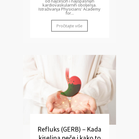
od najčešćih i najopasnijih
kardiovaskularnih oboljenja.
Istraživanja Physicians' Academy
for...
Pročitajte više
Refluks (GERB) – Kada
kiselina peče i kako to