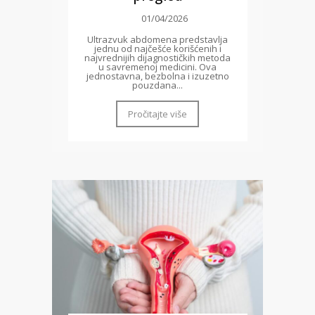
01/04/2026
Ultrazvuk abdomena predstavlja
jednu od najčešće korišćenih i
najvrednijih dijagnostičkih metoda
u savremenoj medicini. Ova
jednostavna, bezbolna i izuzetno
pouzdana...
Pročitajte više