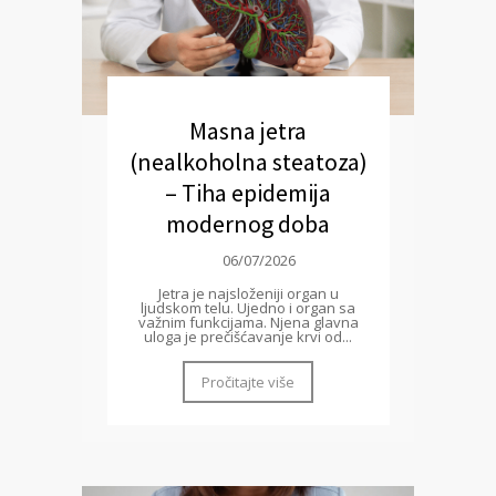
Masna jetra
(nealkoholna steatoza)
– Tiha epidemija
modernog doba
06/07/2026
Jetra je najsloženiji organ u
ljudskom telu. Ujedno i organ sa
važnim funkcijama. Njena glavna
uloga je prečišćavanje krvi od...
Pročitajte više