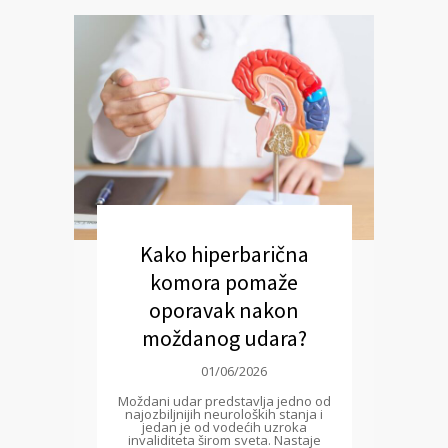
Kako hiperbarična
komora pomaže
oporavak nakon
moždanog udara?
01/06/2026
Moždani udar predstavlja jedno od
najozbiljnijih neuroloških stanja i
jedan je od vodećih uzroka
invaliditeta širom sveta. Nastaje