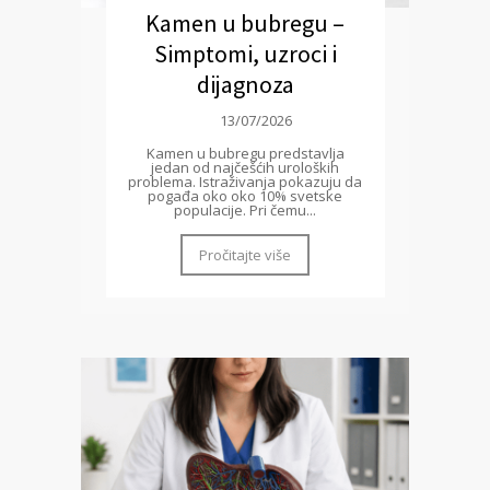
Kamen u bubregu –
Simptomi, uzroci i
dijagnoza
13/07/2026
Kamen u bubregu predstavlja
jedan od najčešćih uroloških
problema. Istraživanja pokazuju da
pogađa oko oko 10% svetske
populacije. Pri čemu...
Pročitajte više