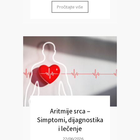
Pročitajte više
Aritmije srca –
Simptomi, dijagnostika
i lečenje
22/06/2026