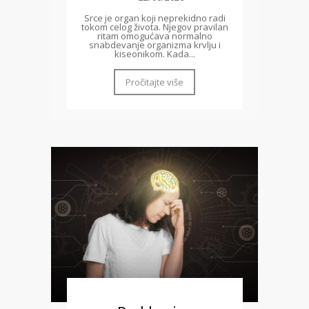
Srce je organ koji neprekidno radi
tokom celog života. Njegov pravilan
ritam omogućava normalno
snabdevanje organizma krvlju i
kiseonikom. Kada...
Pročitajte više