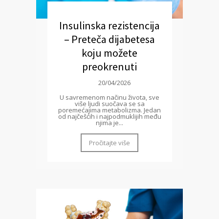
Insulinska rezistencija
– Preteča dijabetesa
koju možete
preokrenuti
20/04/2026
U savremenom načinu života, sve
više ljudi suočava se sa
poremećajima metabolizma. Jedan
od najčešćih i najpodmuklijih među
njima je...
Pročitajte više