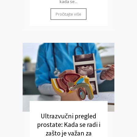
kada se...
Pročitajte više
Ultrazvučni pregled
prostate: Kada se radi i
zašto je važan za