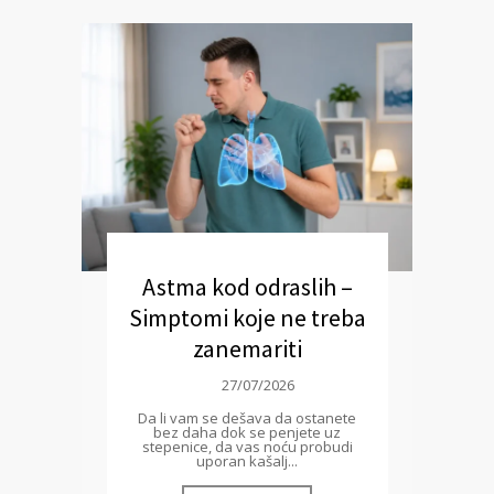
Astma kod odraslih –
Simptomi koje ne treba
zanemariti
27/07/2026
Da li vam se dešava da ostanete
bez daha dok se penjete uz
stepenice, da vas noću probudi
uporan kašalj...