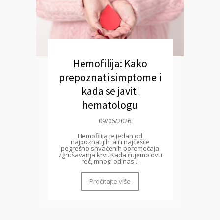
Hemofilija: Kako
prepoznati simptome i
kada se javiti
hematologu
09/06/2026
Hemofilija je jedan od
najpoznatijih, ali i najčešće
pogrešno shvaćenih poremećaja
zgrušavanja krvi. Kada čujemo ovu
reč, mnogi od nas...
Pročitajte više