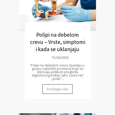
Polipi na debelom
crevu – Vrste, simptomi
i kada se uklanjaju
15/04/2026
Polipi na debelom crevu spadaju u
grupu najčešćih promena koje se
otkrivaju prilikom pregleda
digestivnog trakta. Iako sama reč
„polip“...
Pročitajte više