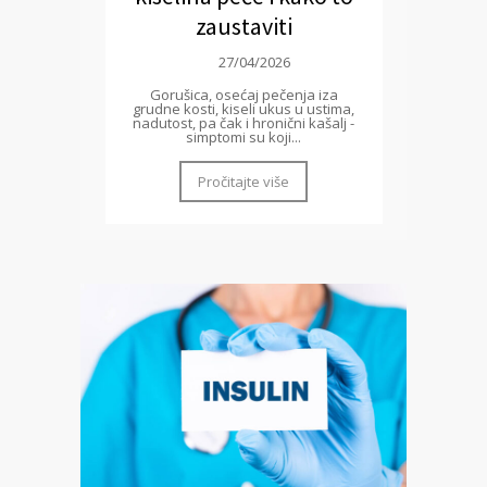
zaustaviti
27/04/2026
Gorušica, osećaj pečenja iza
grudne kosti, kiseli ukus u ustima,
nadutost, pa čak i hronični kašalj -
simptomi su koji...
Pročitajte više