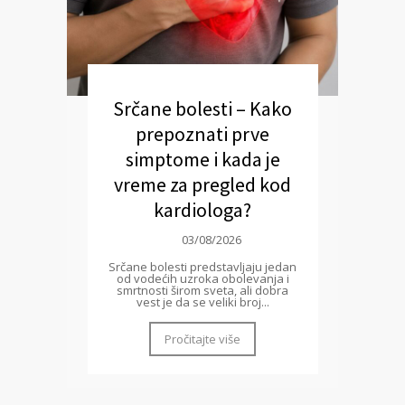
Srčane bolesti – Kako
prepoznati prve
simptome i kada je
vreme za pregled kod
kardiologa?
03/08/2026
Srčane bolesti predstavljaju jedan
od vodećih uzroka obolevanja i
smrtnosti širom sveta, ali dobra
vest je da se veliki broj...
Pročitajte više