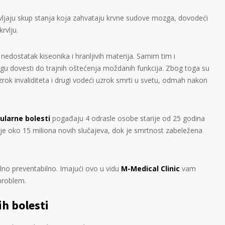
vljaju skup stanja koja zahvataju krvne sudove mozga, dovodeći
rvlju.
 nedostatak kiseonika i hranljivih materija. Samim tim i
mogu dovesti do trajnih oštećenja moždanih funkcija. Zbog toga su
rok invaliditeta i drugi vodeći uzrok smrti u svetu, odmah nakon
ularne bolesti
pogađaju 4 odrasle osobe starije od 25 godina
uje oko 15 miliona novih slučajeva, dok je smrtnost zabeležena
lno preventabilno. Imajući ovo u vidu
M-Medical Clinic
vam
problem.
h bolesti