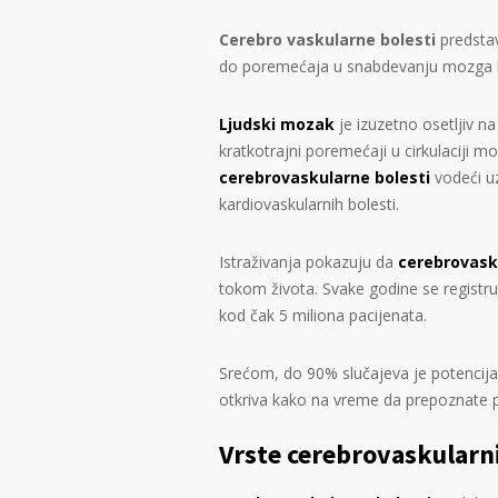
Cerebro vaskularne bolesti
predsta
do poremećaja u snabdevanju mozga k
Ljudski mozak
je izuzetno osetljiv na
kratkotrajni poremećaji u cirkulaciji 
cerebrovaskularne bolesti
vodeći uz
kardiovaskularnih bolesti.
Istraživanja pokazuju da
cerebrovask
tokom života. Svake godine se registr
kod čak 5 miliona pacijenata.
Srećom, do 90% slučajeva je potencija
otkriva kako na vreme da prepoznate 
Vrste cerebrovaskularni