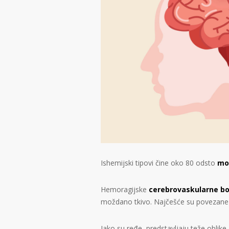
Ishemijski tipovi čine oko 80 odsto
mo
Hemoragijske
cerebrovaskularne bo
moždano tkivo. Najčešće su povezane
Iako su ređe, predstavljaju teže oblike,