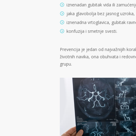
iznenadan gubitak vida ili zamućenj
jaka glavobolja bez jasnog uzroka,
iznenadna vrtoglavica, gubitak ravno
konfuzija i smetnje svesti.
Prevencija je jedan od najvažnijih kora
životnih navika, ona obuhvata i redov
grupu.