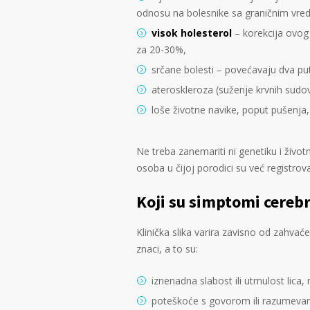
odnosu na bolesnike sa graničnim vred
visok holesterol
– korekcija ovog
za 20-30%,
srčane bolesti – povećavaju dva p
ateroskleroza (suženje krvnih sudo
loše životne navike, poput pušenja,
Ne treba zanemariti ni genetiku i život
osoba u čijoj porodici su već registrov
Koji su simptomi cereb
Klinička slika varira zavisno od zahvaće
znaci, a to su:
iznenadna slabost ili utrnulost lica,
poteškoće s govorom ili razumeva