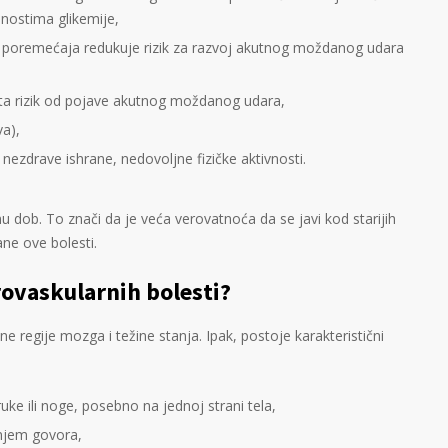
nostima glikemije,
 poremećaja redukuje rizik za razvoj akutnog moždanog udara
uta rizik od pojave akutnog moždanog udara,
va),
 nezdrave ishrane, nedovoljne fizičke aktivnosti.
nu dob. To znači da je veća verovatnoća da se javi kod starijih
ane ove bolesti.
rovaskularnih bolesti?
ne regije mozga i težine stanja. Ipak, postoje karakteristični
 ruke ili noge, posebno na jednoj strani tela,
njem govora,