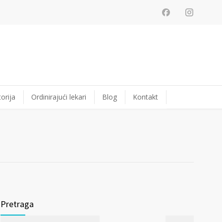
orija
Ordinirajući lekari
Blog
Kontakt
Pretraga