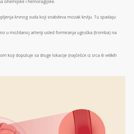
na ishemijske i hemoragijske.
pljenja krvnog suda koji snabdeva mozak krvlju. Tu spadaju:
lno u moždanoj arteriji usled formiranja ugruška (tromba) na
 koji doputuje sa druge lokacije (najčešće iz srca ili velikih