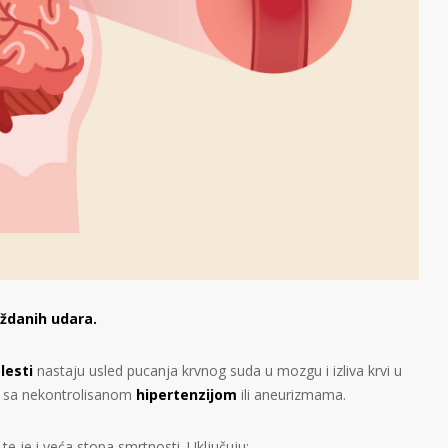
ždanih udara
.
lesti
nastaju usled pucanja krvnog suda u mozgu i izliva krvi u
 sa nekontrolisanom
hipertenzijom
ili aneurizmama.
 te je i veća stopa smrtnosti. Uključuju: