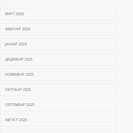
Hemofilija: Kako prepoznati simptome i kada se
МАРТ 2026
javiti hematologu
09/06/2026
ФЕБРУАР 2026
Kako hiperbarična komora pomaže oporavak
ЈАНУАР 2026
nakon moždanog udara?
01/06/2026
ДЕЦЕМБАР 2025
НОВЕМБАР 2025
ОКТОБАР 2025
СЕПТЕМБАР 2025
АВГУСТ 2025