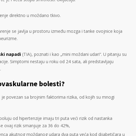
enje direktno u moždano tkivo.
renje se javlja u prostoru između mozga i tanke ovojnice koja
neurizme.
ski napadi
(TIA), poznati i kao „mini moždani udari“. U pitanju su
ije. Simptomi nestaju u roku od 24 sata, ali predstavljaju
.
rovaskularne bolesti?
 je povezan sa brojnim faktorima rizika, od kojih su mnogi
boluju od hipertenzije imaju tri puta veći rizik od nastanka
 ovaj rizik smanjuje za 36 do 42%,
idenca akutnog moždanog udara dva puta veća kod dijabetičara u