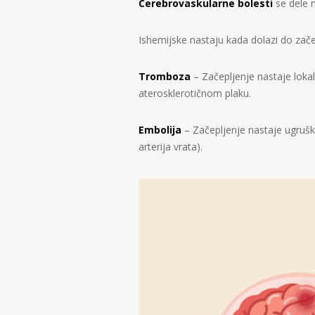
Cerebrovaskularne bolesti
se dele 
Ishemijske nastaju kada dolazi do zače
Tromboza
– Začepljenje nastaje loka
aterosklerotičnom plaku.
Embolija
– Začepljenje nastaje ugruškom
arterija vrata).