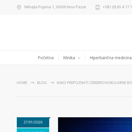
Mihajla Pupina 1, 36300 Novi Pazar
+381 (0) 65 4 17 
Početna
Klinika
Hiperbarična medicina
HOME
BLOG
KAKO PREPOZNATI CEREBROVASKULARNE BOL
27/01/2026