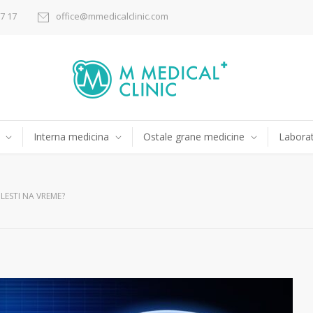
17 17
office@mmedicalclinic.com
Interna medicina
Ostale grane medicine
Laborat
ESTI NA VREME?