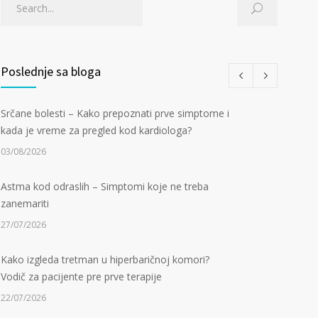
Poslednje sa bloga
Srčane bolesti – Kako prepoznati prve simptome i
kada je vreme za pregled kod kardiologa?
03/08/2026
Astma kod odraslih – Simptomi koje ne treba
zanemariti
27/07/2026
Kako izgleda tretman u hiperbaričnoj komori?
Vodič za pacijente pre prve terapije
22/07/2026