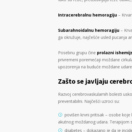
Intracerebralnu hemoragiju
– Krvar
Subarahnoidalnu hemoragiju
– Krva
ga okružuje, najčešće usled pucanja a
Posebnu grupu čine
prolazni ishemij
privremeni poremećaji moždane cirkulac
upozorenja na buduće moždane udare
Zašto se javljaju cereb
Razvoj cerebrovaskularnih bolesti usko
preventabilni. Najčešći uzroci su:
povišen krvni pritisak – osobe koje 
akutnog moždanog udara. Terapijom se
dijabetes – dokazano je da je inc