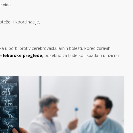
e vida,
teže ili koordinacije,
ka u borbi protiv cerebrovaskularnih bolesti. Pored zdravih
ne
lekarske preglede
, posebno za ljude koji spadaju u rizičnu