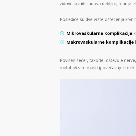
zidove krvnih sudova debljim, manje ela
Posledice su dve vrste oštećenja krvni
Mikrovaskularne komplikacije
k
Makrovaskularne komplikacije
k
Povišen šećer, takođe, oštećuje nerve, s
metabolizam masti (povećavajući rizik 