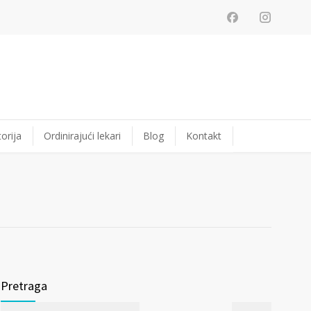
orija
Ordinirajući lekari
Blog
Kontakt
Pretraga