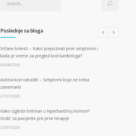
Poslednje sa bloga
Srčane bolesti – Kako prepoznati prve simptome i
kada je vreme za pregled kod kardiologa?
03/08/2026
Astma kod odraslih – Simptomi koje ne treba
zanemariti
27/07/2026
Kako izgleda tretman u hiperbaričnoj komori?
Vodič za pacijente pre prve terapije
22/07/2026