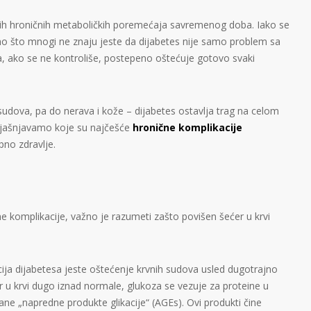
ćih hroničnih metaboličkih poremećaja savremenog doba. Iako se
o što mnogi ne znaju jeste da dijabetes nije samo problem sa
a, ako se ne kontroliše, postepeno oštećuje gotovo svaki
 sudova, pa do nerava i kože – dijabetes ostavlja trag na celom
bjašnjavamo koje su najčešće
hronične komplikacije
pno zdravlje.
 komplikacije, važno je razumeti zašto povišen šećer u krvi
ija dijabetesa jeste oštećenje krvnih sudova usled dugotrajno
 u krvi dugo iznad normale, glukoza se vezuje za proteine u
ane „napredne produkte glikacije“ (AGEs). Ovi produkti čine