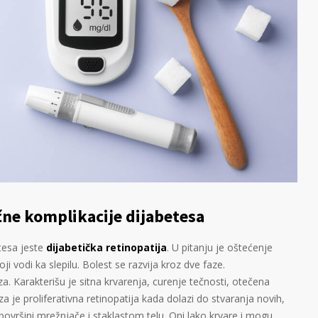
ne komplikacije dijabetesa
tesa jeste
dijabetička retinopatija
. U pitanju je oštećenje
i vodi ka slepilu. Bolest se razvija kroz dve faze.
za. Karakterišu je sitna krvarenja, curenje tečnosti, otečena
 je proliferativna retinopatija kada dolazi do stvaranja novih,
površini mrežnjače i staklastom telu. Oni lako krvare i mogu