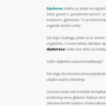
Dijabetes
melitus je jedan od najčeš
često govori o „povišenom šećeru“, on
insulinom i glukozom. To je bolest koj
organski sistem u telu.
Od očiju i bubrega, preko srca i krvnih
organizmu. U ovom tekstu detaljno o
dijabetesa
i kako one utiču na celoku
Zašto dijabetes izaziva komplikacije?
Pre nego što krenemo kroz pojedinačne
uopšte izaziva oštećenja.
Osnovni uzrok svih hroničnih komplikac
povišenog nivoa glukoze. Kada je šećer
zidovima krvnih sudova i stvara takozv