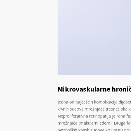
Mikrovaskularne hronič
Jedna od najčešćih komplikacija dijabe
krvnih sudova mrežnjače (retine) oka koj
Neproliferativna retinopatija je rana fa
mrežnjača (makularni edem). Druga faza
patoloških krvnih sudova koji rastu po 