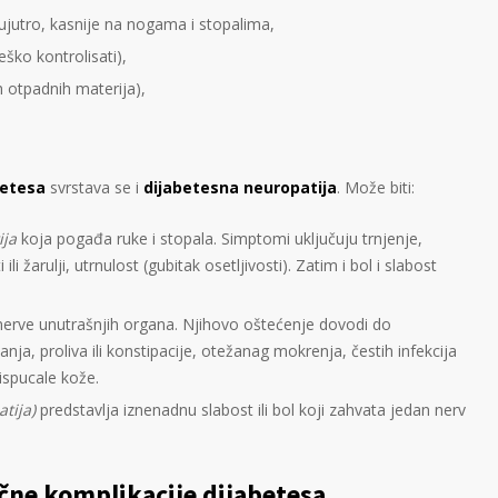
ujutro, kasnije na nogama i stopalima,
eško kontrolisati),
 otpadnih materija),
betesa
svrstava se i
dijabetesna neuropatija
. Može biti:
ija
koja pogađa ruke i stopala. Simptomi uključuju trnjenje,
i žarulji, utrnulost (gubitak osetljivosti). Zatim i bol i slabost
erve unutrašnjih organa. Njihovo oštećenje dovodi do
nja, proliva ili konstipacije, otežanag mokrenja, čestih infekcija
 ispucale kože.
tija)
predstavlja iznenadnu slabost ili bol koji zahvata jedan nerv
ne komplikacije dijabetesa