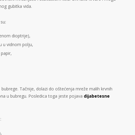
nog gubitka vida.
 su:
enom dioptrije),
ju u vidnom polju,
papir,
i bubrege. Tačnije, dolazi do oštećenja mreže malih krvnih
rona u bubregu. Posledica toga jeste pojava
dijabetesne
:
,