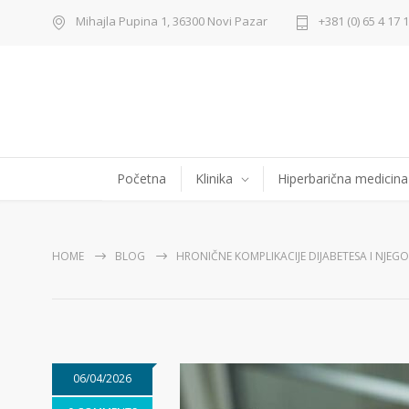
Mihajla Pupina 1, 36300 Novi Pazar
+381 (0) 65 4 17 
Početna
Klinika
Hiperbarična medicina
HOME
BLOG
HRONIČNE KOMPLIKACIJE DIJABETESA I NJEG
06/04/2026