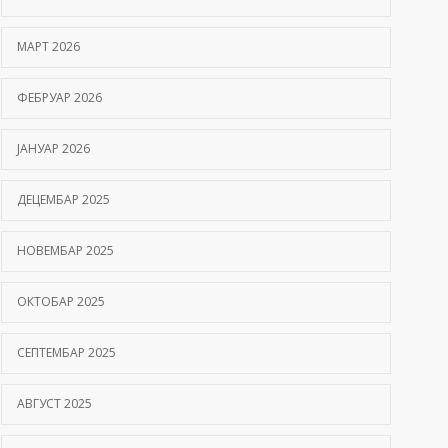
Hemofilija: Kako prepoznati simptome i kada se
МАРТ 2026
javiti hematologu
09/06/2026
ФЕБРУАР 2026
Kako hiperbarična komora pomaže oporavak
ЈАНУАР 2026
nakon moždanog udara?
01/06/2026
ДЕЦЕМБАР 2025
НОВЕМБАР 2025
ОКТОБАР 2025
СЕПТЕМБАР 2025
АВГУСТ 2025