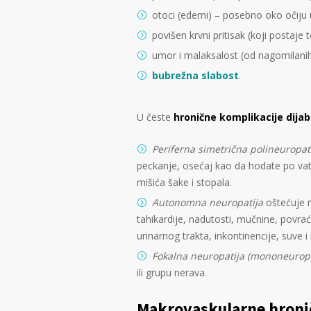
otoci (edemi) – posebno oko očiju 
povišen krvni pritisak (koji postaje t
umor i malaksalost (od nagomilanih
bubrežna slabost
.
U česte
hronične komplikacije dija
Periferna simetrična polineuropat
peckanje, osećaj kao da hodate po vati il
mišića šake i stopala.
Autonomna neuropatija
oštećuje n
tahikardije, nadutosti, mučnine, povraća
urinarnog trakta, inkontinencije, suve i
Fokalna neuropatija (mononeuropa
ili grupu nerava.
Makrovaskularne hronič