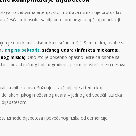
laga na zidovima arterija, što ih sužava i smanjuje protok krvi.
ta češća kod osoba sa dijabetesom nego u opštoj populaciji.
jen je dotok krvi i kiseonika u srčani mišić. Samim tim, osobe sa
 od
angine pektoris
,
srčanog udara (infarkta miokarda)
,
čanog mišića)
. Ono što je posebno opasno jeste da osobe sa
udar – bez klasičnog bola u grudima, jer im je oštećenjem nerava
avih krvnih sudova. Suženje ili začepljenje arterija koje
i do ishemijskog moždanog udara – jednog od vodećih uzroka
a dijabetesom.
ezu između dijabetesa i povećanog rizika od demencije,