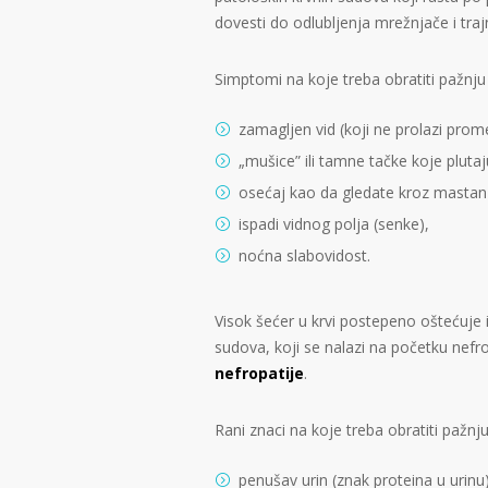
dovesti do odlubljenja mrežnjače i traj
Simptomi na koje treba obratiti pažnju
zamagljen vid (koji ne prolazi prom
„mušice” ili tamne tačke koje pluta
osećaj kao da gledate kroz mastan 
ispadi vidnog polja (senke),
noćna slabovidost.
Visok šećer u krvi postepeno oštećuje 
sudova, koji se nalazi na početku nef
nefropatije
.
Rani znaci na koje treba obratiti pažnju
penušav urin (znak proteina u urinu)