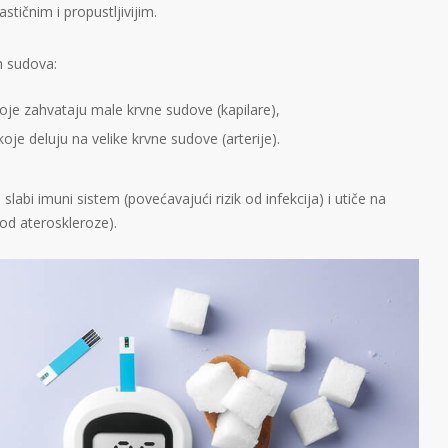
stičnim i propustljivijim.
h sudova:
oje zahvataju male krvne sudove (kapilare),
oje deluju na velike krvne sudove (arterije).
labi imuni sistem (povećavajući rizik od infekcija) i utiče na
od ateroskleroze).