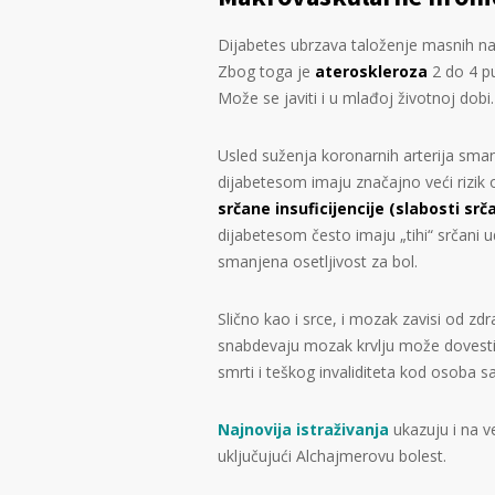
Dijabetes ubrzava taloženje masnih nas
Zbog toga je
ateroskleroza
2 do 4 pu
Može se javiti i u mlađoj životnoj dobi.
Usled suženja koronarnih arterija sman
dijabetesom imaju značajno veći rizik
srčane insuficijencije (slabosti sr
dijabetesom često imaju „tihi“ srčani 
smanjena osetljivost za bol.
Slično kao i srce, i mozak zavisi od zdr
snabdevaju mozak krvlju može dovest
smrti i teškog invaliditeta kod osoba s
Najnovija istraživanja
ukazuju i na v
uključujući Alchajmerovu bolest.