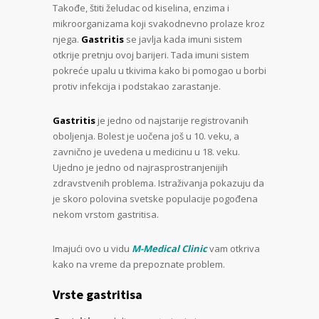
Takođe, štiti želudac od kiselina, enzima i
mikroorganizama koji svakodnevno prolaze kroz
njega.
Gastritis
se javlja kada imuni sistem
otkrije pretnju ovoj barijeri. Tada imuni sistem
pokreće upalu u tkivima kako bi pomogao u borbi
protiv infekcija i podstakao zarastanje.
Gastritis
je jedno od najstarije registrovanih
oboljenja. Bolest je uočena još u 10. veku, a
zavnično je uvedena u medicinu u 18. veku.
Ujedno je jedno od najrasprostranjenijih
zdravstvenih problema. Istraživanja pokazuju da
je skoro polovina svetske populacije pogođena
nekom vrstom gastritisa.
Imajući ovo u vidu
M-Medical Clinic
vam otkriva
kako na vreme da prepoznate problem.
Vrste gastritisa