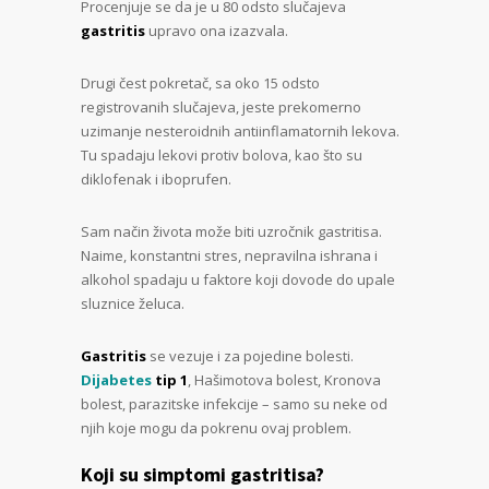
Procenjuje se da je u 80 odsto slučajeva
gastritis
upravo ona izazvala.
Drugi čest pokretač, sa oko 15 odsto
registrovanih slučajeva, jeste prekomerno
uzimanje nesteroidnih antiinflamatornih lekova.
Tu spadaju lekovi protiv bolova, kao što su
diklofenak i iboprufen.
Sam način života može biti uzročnik gastritisa.
Naime, konstantni stres, nepravilna ishrana i
alkohol spadaju u faktore koji dovode do upale
sluznice želuca.
Gastritis
se vezuje i za pojedine bolesti.
Dijabetes
tip 1
, Hašimotova bolest, Kronova
bolest, parazitske infekcije – samo su neke od
njih koje mogu da pokrenu ovaj problem.
Koji su simptomi gastritisa?