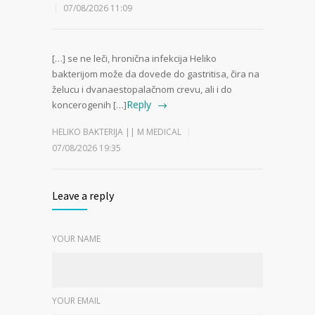
07/08/2026 11:09
[…] se ne leči, hronična infekcija Heliko
bakterijom može da dovede do gastritisa, čira na
želucu i dvanaestopalačnom crevu, ali i do
Reply
koncerogenih […]
HELIKO BAKTERIJA || M MEDICAL
07/08/2026 19:35
Leave a reply
YOUR NAME
YOUR EMAIL