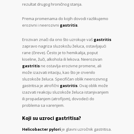
rezultat drugog hroničnog stanja.
Prema promenama do kojih dovodi razlikujemo
erozivni i neerozivni
gastritis
.
Erozivan znači da ono što uzrokuje vaš
gastritis
zapravo nagriza sluzokožu želuca, ostavljajući
rane (čireve). Često je to hemikalija, poput
kiseline, žuči, alkohola ili lekova. Neerozivan
gastritis
ne ostavlja erozivne promene, ali
može izazvati iritaciju, kao što je crvenilo
sluzokože želuca. Specifičan oblik neerozivnog
gastritisa je atrofični
gastritis
. Ovaj oblik može
izazvati reakciju sluzokože želuca istanjivanjem
ili propadanjem (atrofijom), dovodeći do
problema sa varenjem.
Koji su uzroci gastritisa?
Helicobacter pylori
je glavni uzročnik gastritisa.