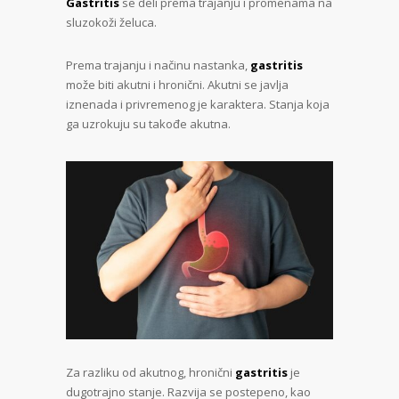
Gastritis
se deli prema trajanju i promenama na
sluzokoži želuca.
Prema trajanju i načinu nastanka,
gastritis
može biti akutni i hronični. Akutni se javlja
iznenada i privremenog je karaktera. Stanja koja
ga uzrokuju su takođe akutna.
Za razliku od akutnog, hronični
gastritis
je
dugotrajno stanje. Razvija se postepeno, kao