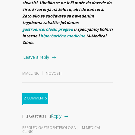
shvatiti. Ukoliko se ne leči može da dovede do
čira, krvarenja na želucu, ali i do kancera.
Zato ako se suočavate sa navedenim
tegobama zakažite još danas
gastroenterološki pregled
u specijalnoj bolnici
interne i
hiperbarične medicine
M-Medical
Clinic.
Leave a reply
MMCLINIC
NOVOSTI
2 COMMENTS
Reply
[…] Gastritis […]
PREGLED GASTROENTEROLOGA || M MEDICAL
CLINIC