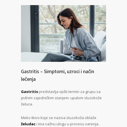
Gastritis – Simptomi, uzroci i način
lečenja
Gastritis
predstavlja opšti termin za grupu sa
jednim zajedničkim stanjem: upalom sluzokože
želuca.
Meko tkivo koje se naziva sluzokoža oblaže
želudac
i ima važnu ulogu u procesu varenja.