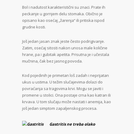
Bol i nadutost karakteristični su znaci. Prate ih
peckanje u gornjem delu stomaka. Obično je
opisano kao osećaj „žarenja“ ili pritiska ispod
grudne kosti.
Još jedan jasan znak jeste često podrigivanje.
Zatim, osećaj sitosti nakon unosa male količine
hrane, pa i gubitak apetita. Prisutna je i učestala
mučnina, čak bez jasnog povoda.
Kod pojedinih je primetan loš zadah i neprijatan
ukus u ustima. U težim slučajevima dolazi do
povraćanja sa tragovima krvi. Mogu se javiti i
promene u stolici. Ona postaje crna kao katran ili
krvava. U tom slučaju može nastati i anemija, kao
još jedan simptom zapaljenskog procesa.
Gastritis ne treba olako