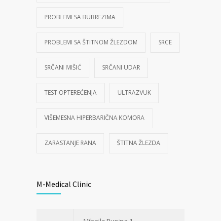
PROBLEMI SA BUBREZIMA
PROBLEMI SA ŠTITNOM ŽLEZDOM
SRCE
SRČANI MIŠIĆ
SRČANI UDAR
TEST OPTEREĆENJA
ULTRAZVUK
VIŠEMESNA HIPERBARIČNA KOMORA
ZARASTANJE RANA
ŠTITNA ŽLEZDA
M-Medical Clinic