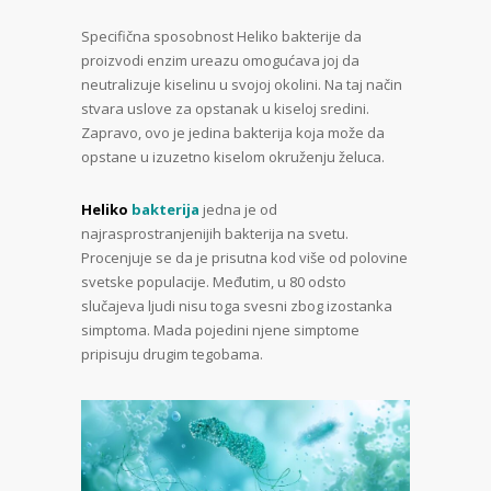
Specifična sposobnost Heliko bakterije da
proizvodi enzim ureazu omogućava joj da
neutralizuje kiselinu u svojoj okolini. Na taj način
stvara uslove za opstanak u kiseloj sredini.
Zapravo, ovo je jedina bakterija koja može da
opstane u izuzetno kiselom okruženju želuca.
Heliko
bakterija
jedna je od
najrasprostranjenijih bakterija na svetu.
Procenjuje se da je prisutna kod više od polovine
svetske populacije. Međutim, u 80 odsto
slučajeva ljudi nisu toga svesni zbog izostanka
simptoma. Mada pojedini njene simptome
pripisuju drugim tegobama.