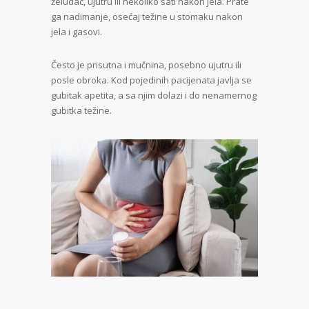
želudac, ujutru ili nekoliko sati nakon jela. Prate
ga nadimanje, osećaj težine u stomaku nakon
jela i gasovi.
Često je prisutna i mučnina, posebno ujutru ili
posle obroka. Kod pojedinih pacijenata javlja se
gubitak apetita, a sa njim dolazi i do nenamernog
gubitka težine.