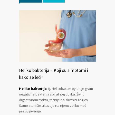
Heliko bakterija – Koji su simptomi i
kako se leči?
Heliko bakterija
, tj. Helicobacter pylori je gram-
negativna bakterija spiralnog oblika. Živi u
digestivnom traktu, tačnije na sluznici želuca.
Samo stanište ukazuje na njenu veliku moć
preživljavanja.