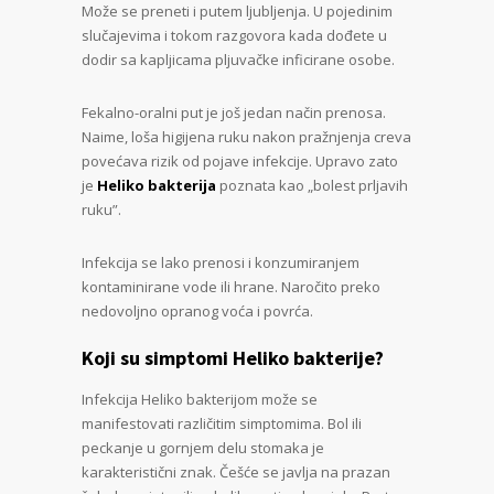
Može se preneti i putem ljubljenja. U pojedinim
slučajevima i tokom razgovora kada dođete u
dodir sa kapljicama pljuvačke inficirane osobe.
Fekalno-oralni put je još jedan način prenosa.
Naime, loša higijena ruku nakon pražnjenja creva
povećava rizik od pojave infekcije. Upravo zato
je
Heliko bakterija
poznata kao „bolest prljavih
ruku”.
Infekcija se lako prenosi i konzumiranjem
kontaminirane vode ili hrane. Naročito preko
nedovoljno opranog voća i povrća.
Koji su simptomi Heliko bakterije?
Infekcija Heliko bakterijom može se
manifestovati različitim simptomima. Bol ili
peckanje u gornjem delu stomaka je
karakteristični znak. Češće se javlja na prazan