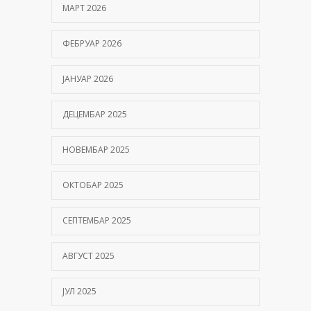
МАРТ 2026
Hemofilija: Kako prepoznati simptome i kada se
javiti hematologu
ФЕБРУАР 2026
09/06/2026
ЈАНУАР 2026
Kako hiperbarična komora pomaže oporavak
nakon moždanog udara?
ДЕЦЕМБАР 2025
01/06/2026
НОВЕМБАР 2025
ОКТОБАР 2025
СЕПТЕМБАР 2025
АВГУСТ 2025
ЈУЛ 2025