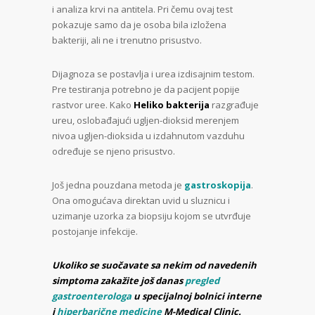
i analiza krvi na antitela. Pri čemu ovaj test
pokazuje samo da je osoba bila izložena
bakteriji, ali ne i trenutno prisustvo.
Dijagnoza se postavlja i urea izdisajnim testom.
Pre testiranja potrebno je da pacijent popije
rastvor uree. Kako
Heliko bakterija
razgrađuje
ureu, oslobađajući ugljen-dioksid merenjem
nivoa ugljen-dioksida u izdahnutom vazduhu
određuje se njeno prisustvo.
Još jedna pouzdana metoda je
gastroskopija
.
Ona omogućava direktan uvid u sluznicu i
uzimanje uzorka za biopsiju kojom se utvrđuje
postojanje infekcije.
Ukoliko se suočavate sa nekim od navedenih
simptoma zakažite još danas
pregled
gastroenterologa
u specijalnoj bolnici interne
i
hiperbarične medicine
M-Medical Clinic.