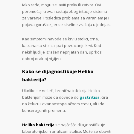
Iako ređe, mogu se javiti proliv ili zatvor. Ovi
poremećaji creva nastaju zbog iritacije sistema
za varenje. Posledica problema sa varanjem je i
pojava gorušice, jer se kiseline vraćaju u jednjak.
Kao simptomi navode se krv u stolici, crna,
katranasta stolica, pa i povraćanje krvi. Kod
nekih ljudi je izražen neprijatan dah, uprkos
dobroj oralnoj higijeni.
Kako se dijagnostikuje Heliko
bakterija?
Ukoliko se ne leči, hronična infekcija Heliko
bakterijom može da dovede do
gastritisa
, čira
na želucu i dvanaestopalačnom crevu, ali i do
koncerogenih promena.
Heliko bakterija
se najčešće dijagnostifikuje
laboratorijskom analizom stolice. Može se obaviti