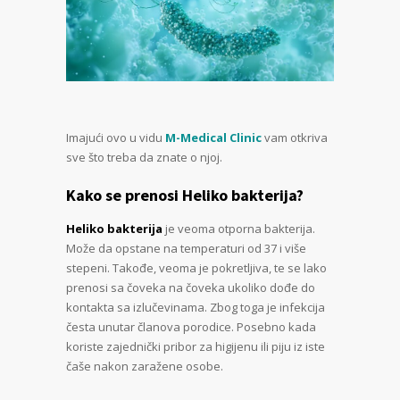
Imajući ovo u vidu
M-Medical Clinic
vam otkriva
sve što treba da znate o njoj.
Kako se prenosi Heliko bakterija?
Heliko bakterija
je veoma otporna bakterija.
Može da opstane na temperaturi od 37 i više
stepeni. Takođe, veoma je pokretljiva, te se lako
prenosi sa čoveka na čoveka ukoliko dođe do
kontakta sa izlučevinama. Zbog toga je infekcija
česta unutar članova porodice. Posebno kada
koriste zajednički pribor za higijenu ili piju iz iste
čaše nakon zaražene osobe.