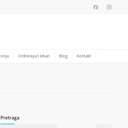
orija
Ordinirajući lekari
Blog
Kontakt
Pretraga