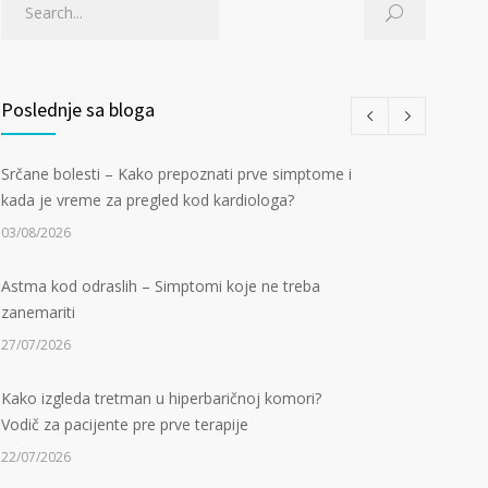
Poslednje sa bloga
Srčane bolesti – Kako prepoznati prve simptome i
kada je vreme za pregled kod kardiologa?
03/08/2026
Astma kod odraslih – Simptomi koje ne treba
zanemariti
27/07/2026
Kako izgleda tretman u hiperbaričnoj komori?
Vodič za pacijente pre prve terapije
22/07/2026