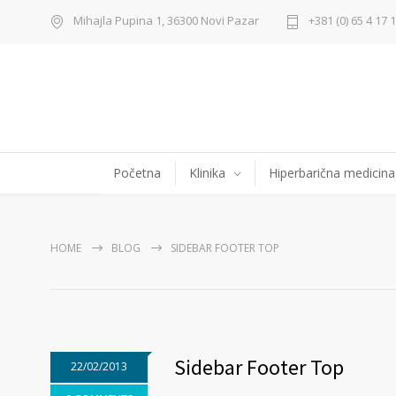
Mihajla Pupina 1, 36300 Novi Pazar
+381 (0) 65 4 17 
Početna
Klinika
Hiperbarična medicina
HOME
BLOG
SIDEBAR FOOTER TOP
Sidebar Footer Top
22/02/2013