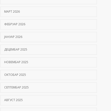
Hemofilija: Kako prepoznati simptome i kada se
МАРТ 2026
javiti hematologu
09/06/2026
ФЕБРУАР 2026
Kako hiperbarična komora pomaže oporavak
ЈАНУАР 2026
nakon moždanog udara?
01/06/2026
ДЕЦЕМБАР 2025
НОВЕМБАР 2025
ОКТОБАР 2025
СЕПТЕМБАР 2025
АВГУСТ 2025