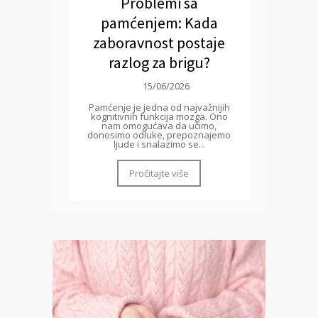
Problemi sa
pamćenjem: Kada
zaboravnost postaje
razlog za brigu?
15/06/2026
Pamćenje je jedna od najvažnijih
kognitivnih funkcija mozga. Ono
nam omogućava da učimo,
donosimo odluke, prepoznajemo
ljude i snalazimo se...
Pročitajte više