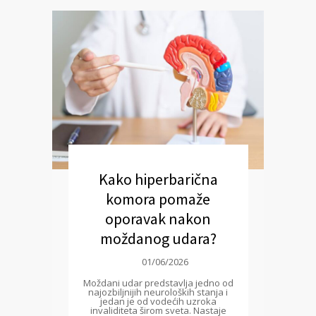
Kako hiperbarična
komora pomaže
oporavak nakon
moždanog udara?
01/06/2026
Moždani udar predstavlja jedno od
najozbiljnijih neuroloških stanja i
jedan je od vodećih uzroka
invaliditeta širom sveta. Nastaje