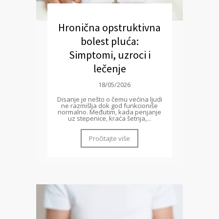
Hronična opstruktivna
bolest pluća:
Simptomi, uzroci i
lečenje
18/05/2026
Disanje je nešto o čemu većina ljudi
ne razmišlja dok god funkcioniše
normalno. Međutim, kada penjanje
uz stepenice, kraća šetnja,...
Pročitajte više