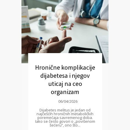
Hronične komplikacije
dijabetesa i njegov
uticaj na ceo
organizam
06/04/2026
Dijabetes melitus je jedan od
najčešćih hroničnih metaboličkih
poremećaja savremenog doba.
Iako se često govori o „povišenom
šećeru“, ono što...