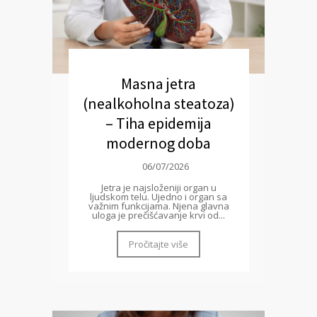
Masna jetra
(nealkoholna steatoza)
– Tiha epidemija
modernog doba
06/07/2026
Jetra je najsloženiji organ u
ljudskom telu. Ujedno i organ sa
važnim funkcijama. Njena glavna
uloga je prečišćavanje krvi od...
Pročitajte više