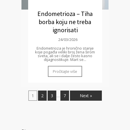
Endometrioza – Tiha
borba koju ne treba
ignorisati
24/03/2026
Endometrioza je hronično stanje
koje pogađa veliki broj žena širom
sveta, ali se i dalje često kasno
dijagnostikuje. Mart se...
Pročitajte više
1
2
3
7
Next »
…