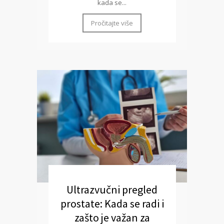
kada se...
Pročitajte više
Ultrazvučni pregled
prostate: Kada se radi i
zašto je važan za