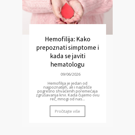
Hemofilija: Kako
prepoznati simptome i
kada se javiti
hematologu
09/06/2026
Hemofilija je jedan od
najpoznatijih, ali i najčešće
pogrešno shvaćenih poremećaja
zgrušavanja krvi. Kada čujemo ovu
reč, mnogi od nas...
Pročitajte više