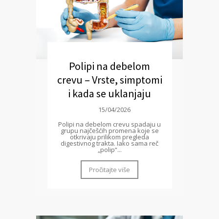
Polipi na debelom
crevu – Vrste, simptomi
i kada se uklanjaju
15/04/2026
Polipi na debelom crevu spadaju u
grupu najčešćih promena koje se
otkrivaju prilikom pregleda
digestivnog trakta. Iako sama reč
„polip“...
Pročitajte više