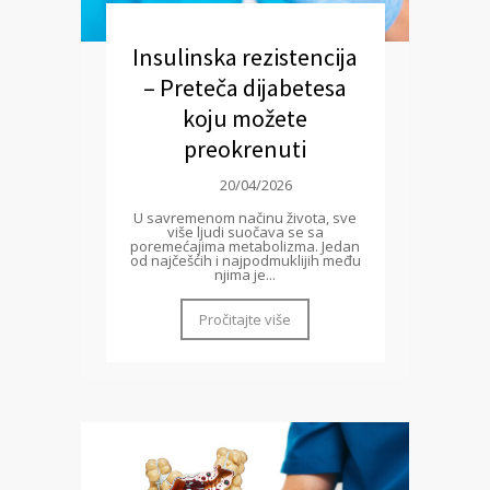
Insulinska rezistencija
– Preteča dijabetesa
koju možete
preokrenuti
20/04/2026
U savremenom načinu života, sve
više ljudi suočava se sa
poremećajima metabolizma. Jedan
od najčešćih i najpodmuklijih među
njima je...
Pročitajte više