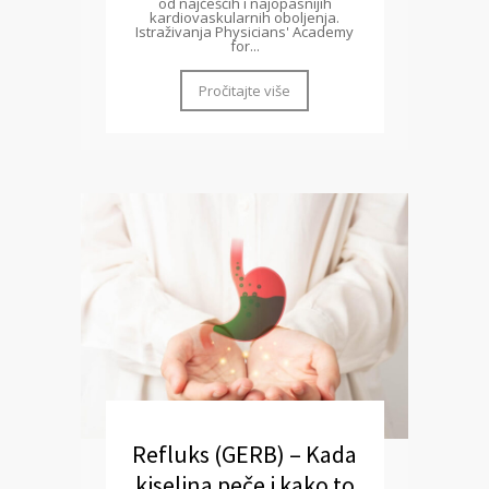
od najčešćih i najopasnijih
kardiovaskularnih oboljenja.
Istraživanja Physicians' Academy
for...
Pročitajte više
Refluks (GERB) – Kada
kiselina peče i kako to