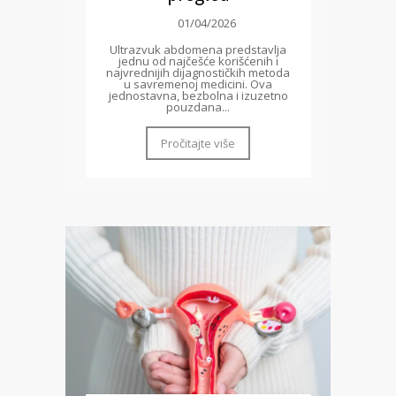
01/04/2026
Ultrazvuk abdomena predstavlja
jednu od najčešće korišćenih i
najvrednijih dijagnostičkih metoda
u savremenoj medicini. Ova
jednostavna, bezbolna i izuzetno
pouzdana...
Pročitajte više