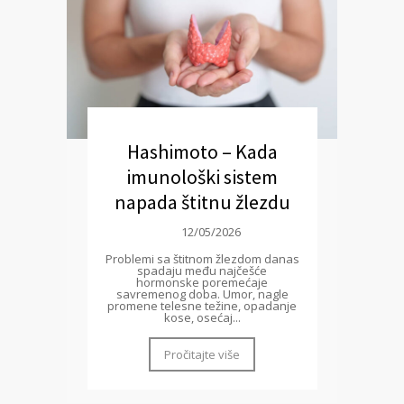
Hashimoto – Kada
imunološki sistem
napada štitnu žlezdu
12/05/2026
Problemi sa štitnom žlezdom danas
spadaju među najčešće
hormonske poremećaje
savremenog doba. Umor, nagle
promene telesne težine, opadanje
kose, osećaj...
Pročitajte više