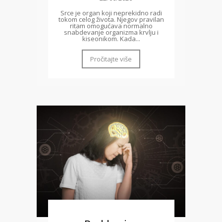
Srce je organ koji neprekidno radi
tokom celog života. Njegov pravilan
ritam omogućava normalno
snabdevanje organizma krvlju i
kiseonikom. Kada...
Pročitajte više