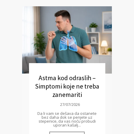
Astma kod odraslih –
Simptomi koje ne treba
zanemariti
27/07/2026
Da li vam se dešava da ostanete
bez daha dok se penjete uz
stepenice, da vas noću probudi
uporan kašalj...