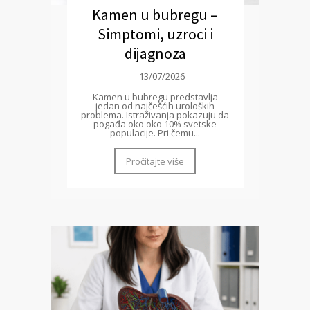
Kamen u bubregu –
Simptomi, uzroci i
dijagnoza
13/07/2026
Kamen u bubregu predstavlja
jedan od najčešćih uroloških
problema. Istraživanja pokazuju da
pogađa oko oko 10% svetske
populacije. Pri čemu...
Pročitajte više