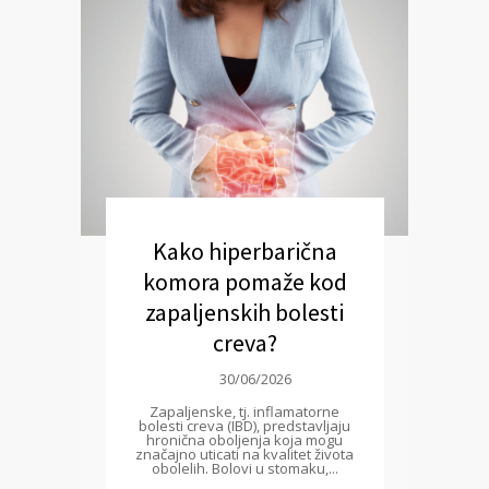
Kako hiperbarična
komora pomaže kod
zapaljenskih bolesti
creva?
30/06/2026
Zapaljenske, tj. inflamatorne
bolesti creva (IBD), predstavljaju
hronična oboljenja koja mogu
značajno uticati na kvalitet života
obolelih. Bolovi u stomaku,...