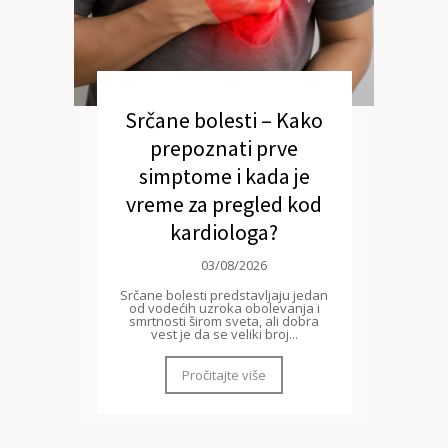
Srčane bolesti – Kako
prepoznati prve
simptome i kada je
vreme za pregled kod
kardiologa?
03/08/2026
Srčane bolesti predstavljaju jedan
od vodećih uzroka obolevanja i
smrtnosti širom sveta, ali dobra
vest je da se veliki broj...
Pročitajte više