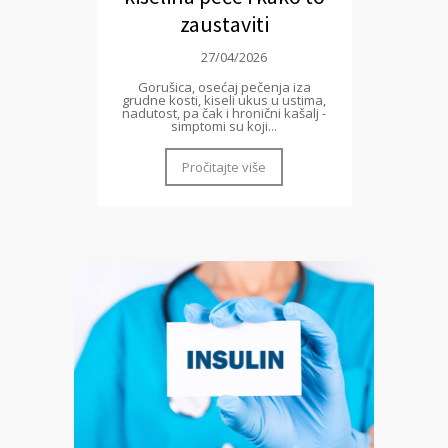
zaustaviti
27/04/2026
Gorušica, osećaj pečenja iza
grudne kosti, kiseli ukus u ustima,
nadutost, pa čak i hronični kašalj -
simptomi su koji...
Pročitajte više