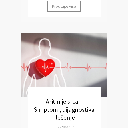
Pročitajte više
Aritmije srca –
Simptomi, dijagnostika
i lečenje
22/06/2026