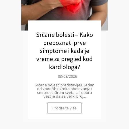
Srčane bolesti – Kako
prepoznati prve
simptome i kada je
vreme za pregled kod
kardiologa?
03/08/2026
Srčane bolesti predstavljaju jedan
od vodećih uzroka obolevanja i
smrtnosti širom sveta, ali dobra
vest je da se veliki broj...
Pročitajte više