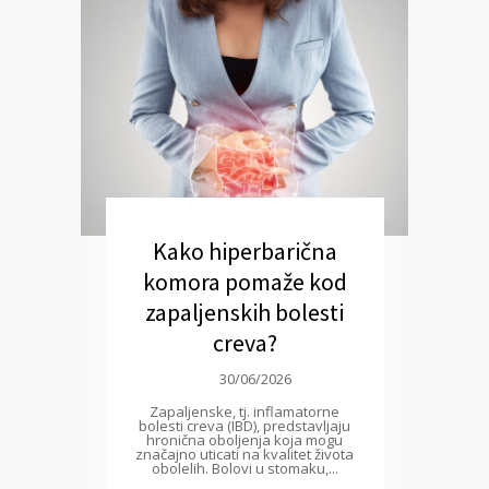
Kako hiperbarična
komora pomaže kod
zapaljenskih bolesti
creva?
30/06/2026
Zapaljenske, tj. inflamatorne
bolesti creva (IBD), predstavljaju
hronična oboljenja koja mogu
značajno uticati na kvalitet života
obolelih. Bolovi u stomaku,...