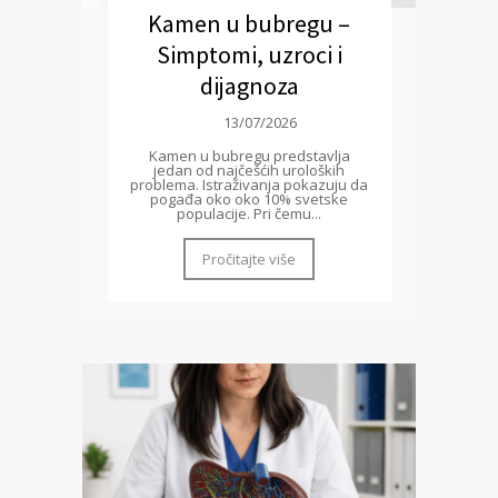
Kamen u bubregu –
Simptomi, uzroci i
dijagnoza
13/07/2026
Kamen u bubregu predstavlja
jedan od najčešćih uroloških
problema. Istraživanja pokazuju da
pogađa oko oko 10% svetske
populacije. Pri čemu...
Pročitajte više