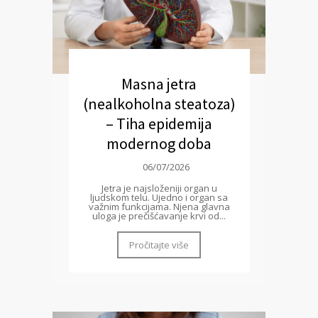
Masna jetra
(nealkoholna steatoza)
– Tiha epidemija
modernog doba
06/07/2026
Jetra je najsloženiji organ u
ljudskom telu. Ujedno i organ sa
važnim funkcijama. Njena glavna
uloga je prečišćavanje krvi od...
Pročitajte više