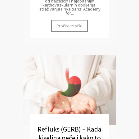
od najčešćih i najopasnijih
kardiovaskularnih oboljenja.
Istraživanja Physicians' Academy
for...
Pročitajte više
Refluks (GERB) – Kada
kiselina peče i kako to