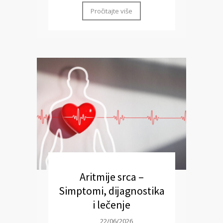
Pročitajte više
Aritmije srca –
Simptomi, dijagnostika
i lečenje
22/06/2026