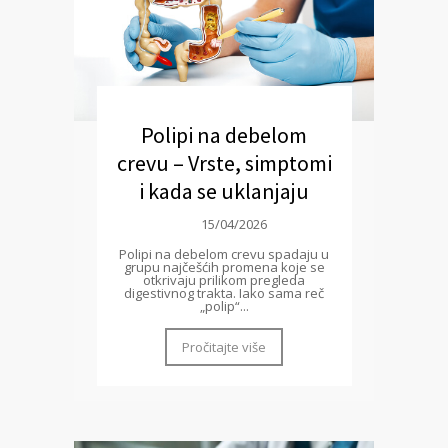
Polipi na debelom
crevu – Vrste, simptomi
i kada se uklanjaju
15/04/2026
Polipi na debelom crevu spadaju u
grupu najčešćih promena koje se
otkrivaju prilikom pregleda
digestivnog trakta. Iako sama reč
„polip“...
Pročitajte više