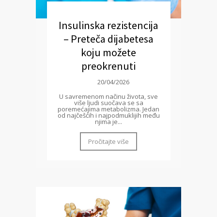
Insulinska rezistencija
– Preteča dijabetesa
koju možete
preokrenuti
20/04/2026
U savremenom načinu života, sve
više ljudi suočava se sa
poremećajima metabolizma. Jedan
od najčešćih i najpodmuklijih među
njima je...
Pročitajte više