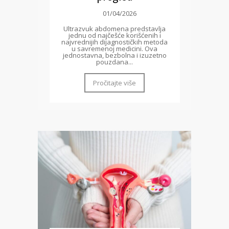
01/04/2026
Ultrazvuk abdomena predstavlja
jednu od najčešće korišćenih i
najvrednijih dijagnostičkih metoda
u savremenoj medicini. Ova
jednostavna, bezbolna i izuzetno
pouzdana...
Pročitajte više