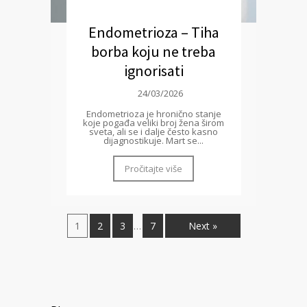
Endometrioza – Tiha
borba koju ne treba
ignorisati
24/03/2026
Endometrioza je hronično stanje
koje pogađa veliki broj žena širom
sveta, ali se i dalje često kasno
dijagnostikuje. Mart se...
Pročitajte više
1
2
3
7
Next »
…