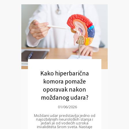
Kako hiperbarična
komora pomaže
oporavak nakon
moždanog udara?
01/06/2026
Moždani udar predstavlja jedno od
najozbiljnijih neuroloških stanja i
jedan je od vodećih uzroka
invaliditeta širom sveta. Nastaje