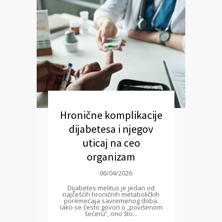
Hronične komplikacije
dijabetesa i njegov
uticaj na ceo
organizam
06/04/2026
Dijabetes melitus je jedan od
najčešćih hroničnih metaboličkih
poremećaja savremenog doba.
Iako se često govori o „povišenom
šećeru“, ono što...