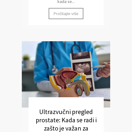
kada se...
Pročitajte više
Ultrazvučni pregled
prostate: Kada se radi i
zašto je važan za