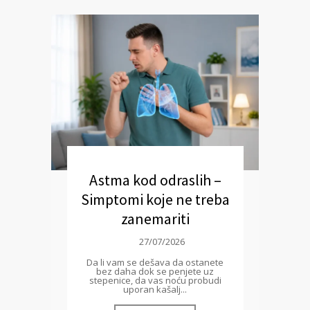
Astma kod odraslih –
Simptomi koje ne treba
zanemariti
27/07/2026
Da li vam se dešava da ostanete
bez daha dok se penjete uz
stepenice, da vas noću probudi
uporan kašalj...