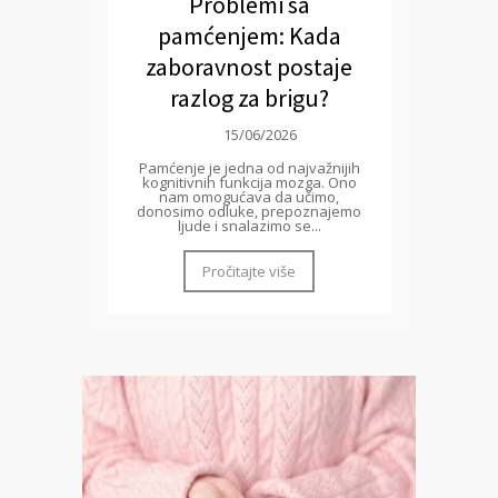
Problemi sa
pamćenjem: Kada
zaboravnost postaje
razlog za brigu?
15/06/2026
Pamćenje je jedna od najvažnijih
kognitivnih funkcija mozga. Ono
nam omogućava da učimo,
donosimo odluke, prepoznajemo
ljude i snalazimo se...
Pročitajte više