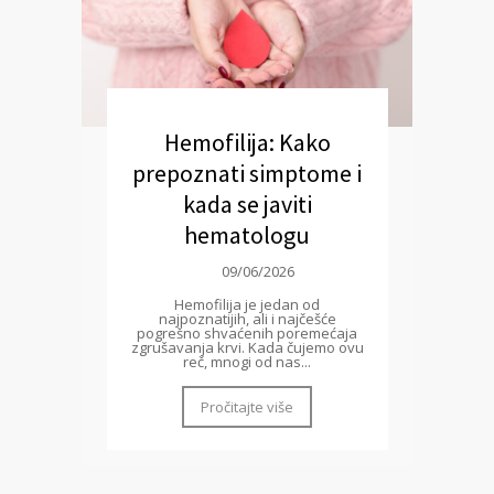
Hemofilija: Kako
prepoznati simptome i
kada se javiti
hematologu
09/06/2026
Hemofilija je jedan od
najpoznatijih, ali i najčešće
pogrešno shvaćenih poremećaja
zgrušavanja krvi. Kada čujemo ovu
reč, mnogi od nas...
Pročitajte više