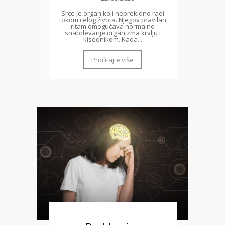
Srce je organ koji neprekidno radi
tokom celog života. Njegov pravilan
ritam omogućava normalno
snabdevanje organizma krvlju i
kiseonikom. Kada...
Pročitajte više