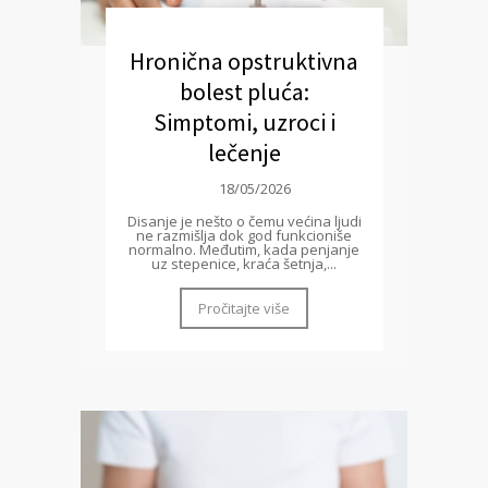
Hronična opstruktivna
bolest pluća:
Simptomi, uzroci i
lečenje
18/05/2026
Disanje je nešto o čemu većina ljudi
ne razmišlja dok god funkcioniše
normalno. Međutim, kada penjanje
uz stepenice, kraća šetnja,...
Pročitajte više