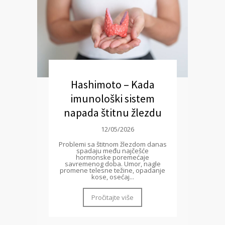
Hashimoto – Kada
imunološki sistem
napada štitnu žlezdu
12/05/2026
Problemi sa štitnom žlezdom danas
spadaju među najčešće
hormonske poremećaje
savremenog doba. Umor, nagle
promene telesne težine, opadanje
kose, osećaj...
Pročitajte više