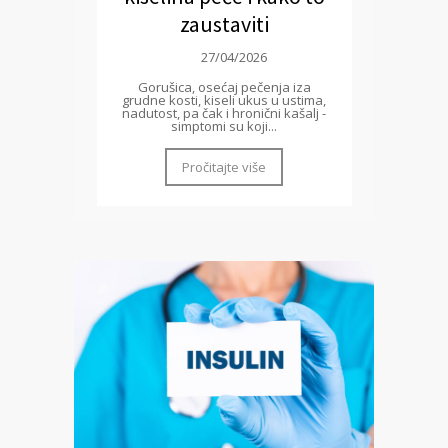
zaustaviti
27/04/2026
Gorušica, osećaj pečenja iza
grudne kosti, kiseli ukus u ustima,
nadutost, pa čak i hronični kašalj -
simptomi su koji...
Pročitajte više