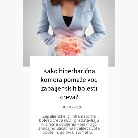
Kako hiperbarična
komora pomaže kod
zapaljenskih bolesti
creva?
30/06/2026
Zapaljenske, tj. inflamatorne
bolesti creva (IBD), predstavljaju
hronična oboljenja koja mogu
značajno uticati na kvalitet života
obolelih. Bolovi u stomaku,...