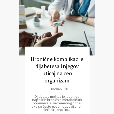
Hronične komplikacije
dijabetesa i njegov
uticaj na ceo
organizam
06/04/2026
Dijabetes melitus je jedan od
najčešćih hroničnih metaboličkih
poremećaja savremenog doba.
Iako se često govori o „povišenom
šećeru“, ono što...