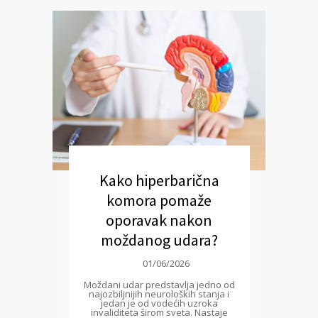
Kako hiperbarična
komora pomaže
oporavak nakon
moždanog udara?
01/06/2026
Moždani udar predstavlja jedno od
najozbiljnijih neuroloških stanja i
jedan je od vodećih uzroka
invaliditeta širom sveta. Nastaje