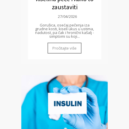
zaustaviti
27/04/2026
Gorušica, osećaj pečenja iza
grudne kosti, kiseli ukus u ustima,
nadutost, pa čak i hronični kašalj -
simptomi su koji...
Pročitajte više