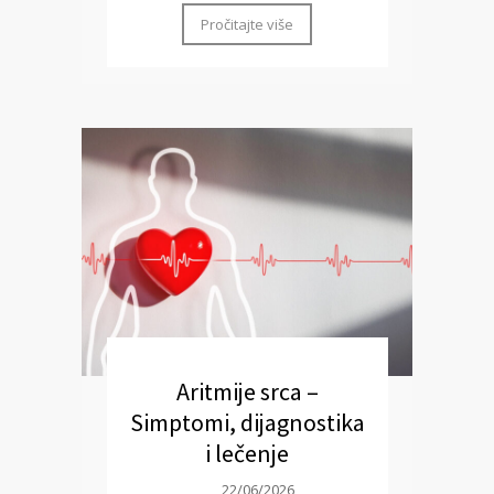
Pročitajte više
Aritmije srca –
Simptomi, dijagnostika
i lečenje
22/06/2026