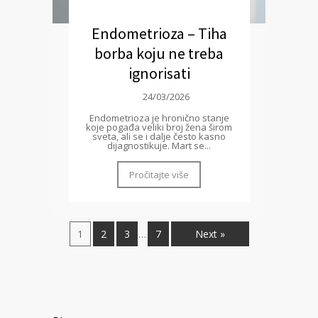
Endometrioza – Tiha
borba koju ne treba
ignorisati
24/03/2026
Endometrioza je hronično stanje
koje pogađa veliki broj žena širom
sveta, ali se i dalje često kasno
dijagnostikuje. Mart se...
Pročitajte više
1
2
3
7
Next »
…