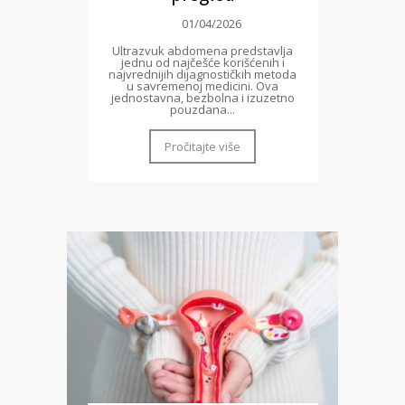
01/04/2026
Ultrazvuk abdomena predstavlja
jednu od najčešće korišćenih i
najvrednijih dijagnostičkih metoda
u savremenoj medicini. Ova
jednostavna, bezbolna i izuzetno
pouzdana...
Pročitajte više