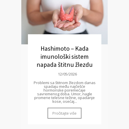
Hashimoto – Kada
imunološki sistem
napada štitnu žlezdu
12/05/2026
Problemi sa štitnom žlezdom danas
spadaju među najčešće
hormonske poremećaje
savremenog doba. Umor, nagle
promene telesne težine, opadanje
kose, osećaj...
Pročitajte više