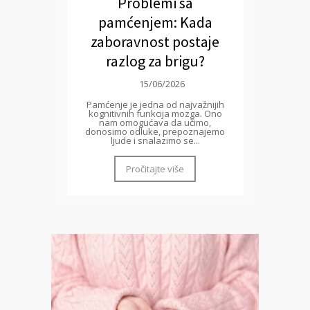
Problemi sa
pamćenjem: Kada
zaboravnost postaje
razlog za brigu?
15/06/2026
Pamćenje je jedna od najvažnijih
kognitivnih funkcija mozga. Ono
nam omogućava da učimo,
donosimo odluke, prepoznajemo
ljude i snalazimo se...
Pročitajte više