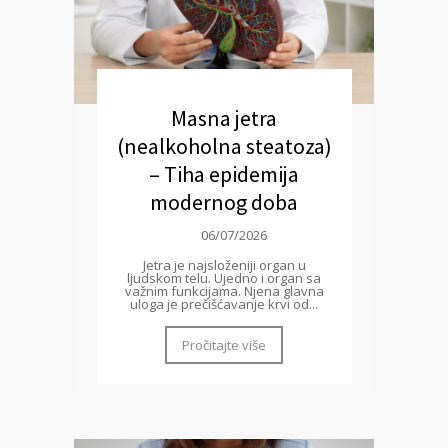
Masna jetra
(nealkoholna steatoza)
– Tiha epidemija
modernog doba
06/07/2026
Jetra je najsloženiji organ u
ljudskom telu. Ujedno i organ sa
važnim funkcijama. Njena glavna
uloga je prečišćavanje krvi od...
Pročitajte više