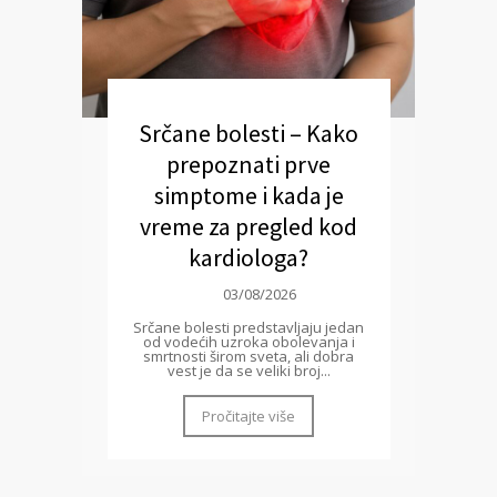
Srčane bolesti – Kako
prepoznati prve
simptome i kada je
vreme za pregled kod
kardiologa?
03/08/2026
Srčane bolesti predstavljaju jedan
od vodećih uzroka obolevanja i
smrtnosti širom sveta, ali dobra
vest je da se veliki broj...
Pročitajte više