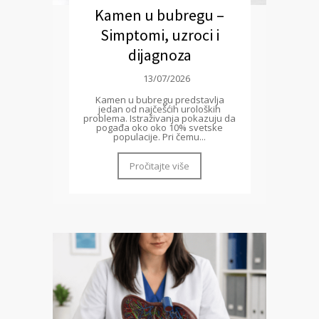
Kamen u bubregu –
Simptomi, uzroci i
dijagnoza
13/07/2026
Kamen u bubregu predstavlja
jedan od najčešćih uroloških
problema. Istraživanja pokazuju da
pogađa oko oko 10% svetske
populacije. Pri čemu...
Pročitajte više