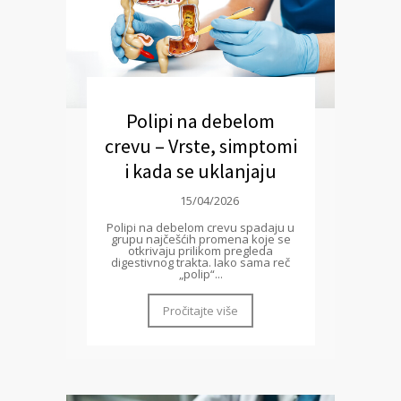
Polipi na debelom
crevu – Vrste, simptomi
i kada se uklanjaju
15/04/2026
Polipi na debelom crevu spadaju u
grupu najčešćih promena koje se
otkrivaju prilikom pregleda
digestivnog trakta. Iako sama reč
„polip“...
Pročitajte više