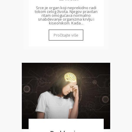
Srce je organ koji neprekidno radi
tokom celog života. Njegov pravilan
ritam omogućava normalno
snabdevanje organizma krvlju i
kiseonikom. Kada...
Pročitajte više