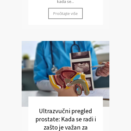
kada se...
Pročitajte više
Ultrazvučni pregled
prostate: Kada se radi i
zašto je važan za