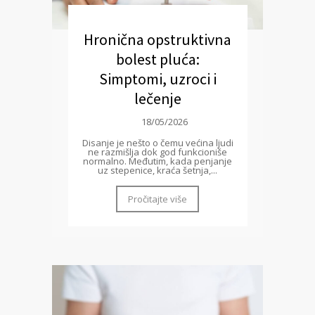
Hronična opstruktivna
bolest pluća:
Simptomi, uzroci i
lečenje
18/05/2026
Disanje je nešto o čemu većina ljudi
ne razmišlja dok god funkcioniše
normalno. Međutim, kada penjanje
uz stepenice, kraća šetnja,...
Pročitajte više