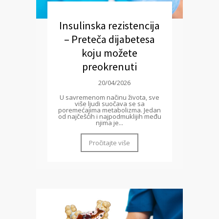
Insulinska rezistencija
– Preteča dijabetesa
koju možete
preokrenuti
20/04/2026
U savremenom načinu života, sve
više ljudi suočava se sa
poremećajima metabolizma. Jedan
od najčešćih i najpodmuklijih među
njima je...
Pročitajte više