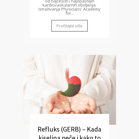
od najčešćih i najopasnijih
kardiovaskularnih oboljenja.
Istraživanja Physicians' Academy
for...
Pročitajte više
Refluks (GERB) – Kada
kiselina peče i kako to