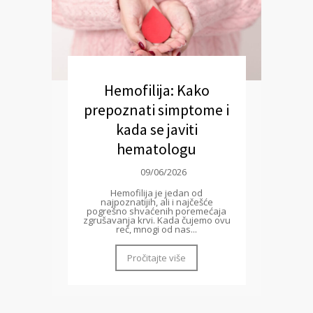
Hemofilija: Kako
prepoznati simptome i
kada se javiti
hematologu
09/06/2026
Hemofilija je jedan od
najpoznatijih, ali i najčešće
pogrešno shvaćenih poremećaja
zgrušavanja krvi. Kada čujemo ovu
reč, mnogi od nas...
Pročitajte više