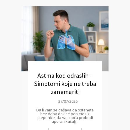
Astma kod odraslih –
Simptomi koje ne treba
zanemariti
27/07/2026
Da li vam se dešava da ostanete
bez daha dok se penjete uz
stepenice, da vas noću probudi
uporan kašalj...