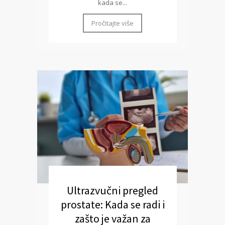
kada se...
Pročitajte više
Ultrazvučni pregled
prostate: Kada se radi i
zašto je važan za