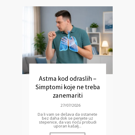
Astma kod odraslih –
Simptomi koje ne treba
zanemariti
27/07/2026
Da li vam se dešava da ostanete
bez daha dok se penjete uz
stepenice, da vas noću probudi
uporan kašalj...