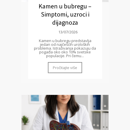
Kamen u bubregu –
Simptomi, uzroci i
dijagnoza
13/07/2026
Kamen u bubregu predstavlja
jedan od najčešćih uroloških
problema. Istraživanja pokazuju da
pogađa oko oko 10% svetske
populacije. Pri čemu...
Pročitajte više