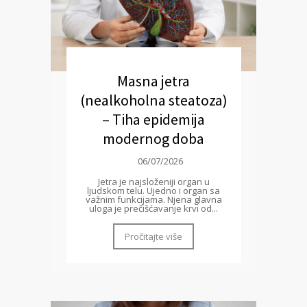
Masna jetra
(nealkoholna steatoza)
– Tiha epidemija
modernog doba
06/07/2026
Jetra je najsloženiji organ u
ljudskom telu. Ujedno i organ sa
važnim funkcijama. Njena glavna
uloga je prečišćavanje krvi od...
Pročitajte više