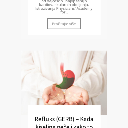
od najčešćih i najopasnijih
kardiovaskularnih oboljenja.
Istraživanja Physicians' Academy
for...
Pročitajte više
Refluks (GERB) – Kada
kiselina peče i kako to