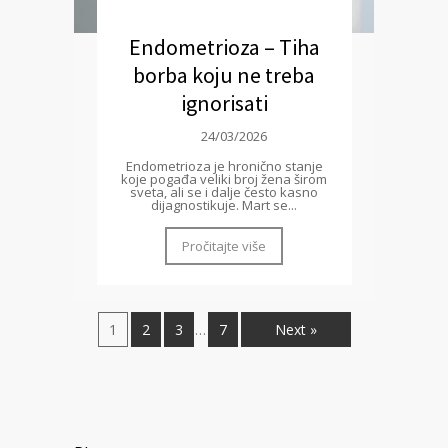
Endometrioza – Tiha
borba koju ne treba
ignorisati
24/03/2026
Endometrioza je hronično stanje
koje pogađa veliki broj žena širom
sveta, ali se i dalje često kasno
dijagnostikuje. Mart se...
Pročitajte više
1
2
3
7
Next »
…