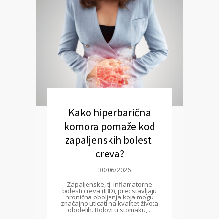
Kako hiperbarična
komora pomaže kod
zapaljenskih bolesti
creva?
30/06/2026
Zapaljenske, tj. inflamatorne
bolesti creva (IBD), predstavljaju
hronična oboljenja koja mogu
značajno uticati na kvalitet života
obolelih. Bolovi u stomaku,...