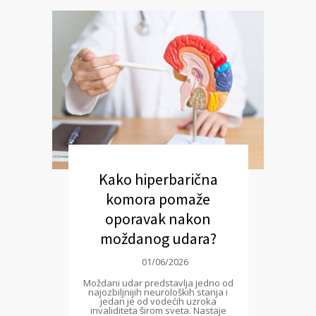
Kako hiperbarična
komora pomaže
oporavak nakon
moždanog udara?
01/06/2026
Moždani udar predstavlja jedno od
najozbiljnijih neuroloških stanja i
jedan je od vodećih uzroka
invaliditeta širom sveta. Nastaje