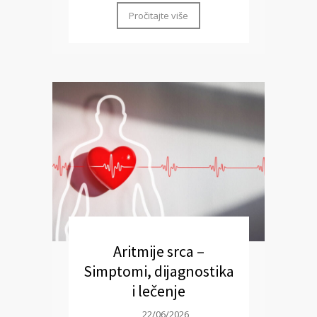
Pročitajte više
Aritmije srca –
Simptomi, dijagnostika
i lečenje
22/06/2026