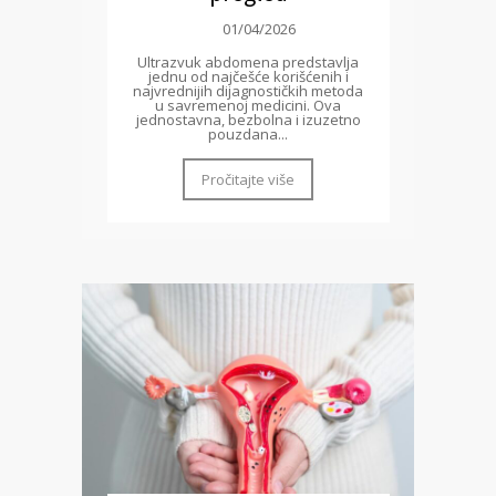
01/04/2026
Ultrazvuk abdomena predstavlja
jednu od najčešće korišćenih i
najvrednijih dijagnostičkih metoda
u savremenoj medicini. Ova
jednostavna, bezbolna i izuzetno
pouzdana...
Pročitajte više