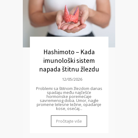
Hashimoto – Kada
imunološki sistem
napada štitnu žlezdu
12/05/2026
Problemi sa štitnom žlezdom danas
spadaju među najčešće
hormonske poremećaje
savremenog doba. Umor, nagle
promene telesne težine, opadanje
kose, osećaj...
Pročitajte više