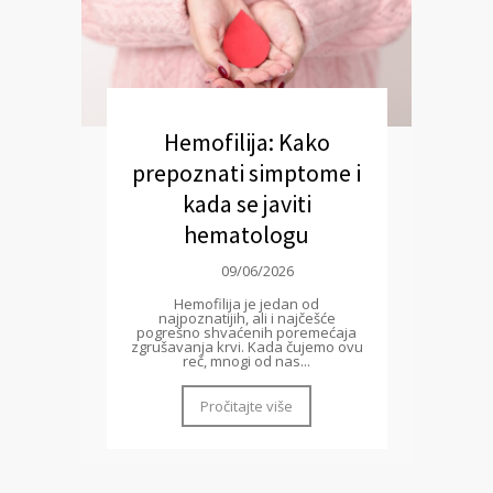
Hemofilija: Kako
prepoznati simptome i
kada se javiti
hematologu
09/06/2026
Hemofilija je jedan od
najpoznatijih, ali i najčešće
pogrešno shvaćenih poremećaja
zgrušavanja krvi. Kada čujemo ovu
reč, mnogi od nas...
Pročitajte više