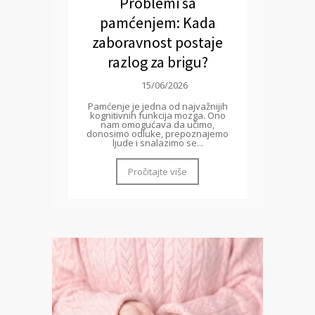
Problemi sa
pamćenjem: Kada
zaboravnost postaje
razlog za brigu?
15/06/2026
Pamćenje je jedna od najvažnijih
kognitivnih funkcija mozga. Ono
nam omogućava da učimo,
donosimo odluke, prepoznajemo
ljude i snalazimo se...
Pročitajte više