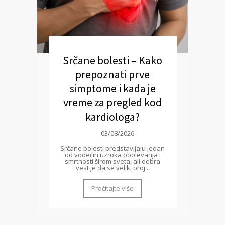
Srčane bolesti – Kako
prepoznati prve
simptome i kada je
vreme za pregled kod
kardiologa?
03/08/2026
Srčane bolesti predstavljaju jedan
od vodećih uzroka obolevanja i
smrtnosti širom sveta, ali dobra
vest je da se veliki broj...
Pročitajte više