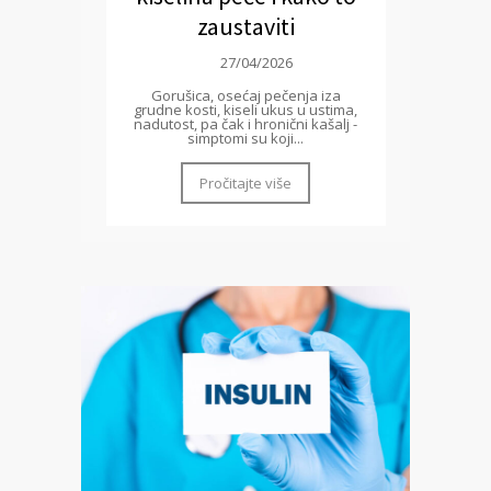
zaustaviti
27/04/2026
Gorušica, osećaj pečenja iza
grudne kosti, kiseli ukus u ustima,
nadutost, pa čak i hronični kašalj -
simptomi su koji...
Pročitajte više