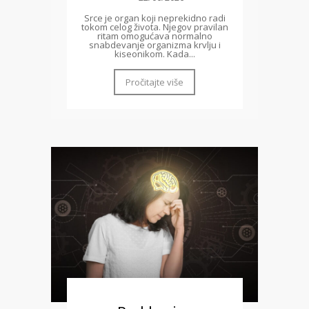
Srce je organ koji neprekidno radi
tokom celog života. Njegov pravilan
ritam omogućava normalno
snabdevanje organizma krvlju i
kiseonikom. Kada...
Pročitajte više