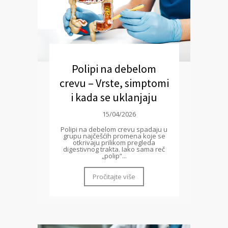
Polipi na debelom
crevu – Vrste, simptomi
i kada se uklanjaju
15/04/2026
Polipi na debelom crevu spadaju u
grupu najčešćih promena koje se
otkrivaju prilikom pregleda
digestivnog trakta. Iako sama reč
„polip“...
Pročitajte više