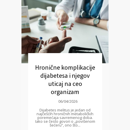
Hronične komplikacije
dijabetesa i njegov
uticaj na ceo
organizam
06/04/2026
Dijabetes melitus je jedan od
najčešćih hroničnih metaboličkih
poremećaja savremenog doba.
Iako se često govori o „povišenom
šećeru“, ono što...