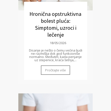
Hronična opstruktivna
bolest pluća:
Simptomi, uzroci i
lečenje
18/05/2026
Disanje je nešto o čemu većina ljudi
ne razmišlja dok god funkcioniše
normalno. Međutim, kada penjanje
uz stepenice, kraća šetnja,...
Pročitajte više