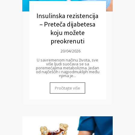
Insulinska rezistencija
– Preteča dijabetesa
koju možete
preokrenuti
20/04/2026
U savremenom načinu života, sve
više ljudi suočava se sa
poremećajima metabolizma. Jedan
od najčešćih i najpodmuklijih među
njima je...
Pročitajte više