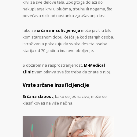
krvi za sve delove tela. Zbog toga dolazi do
nakupljanja krvi u plućima, trbuhu ili nogama, što
povećava rizik od nastanka zgrušavanja krvi.
Iako se
srčana insuficijencija
može javiti u bilo
kom starosnom dobu, češća je kod starijih osoba.
Istraživanja pokazuju da svaka deseta osoba
starija od 70 godina ima ovo oboljenje.
S obzirom na rasprostranjenost,
M-Medical
Clinic
vam otkriva sve što treba da znate o njoj.
Vrste srčane insuficijencije
Srčana slabost
, kako se još naziva, može se
klasifikovati na više načina.