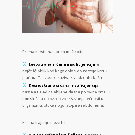
Prema mestu nastanka može biti:
Levostrana srčana insuficijencija
je
najčešći oblik kod koga dolazi do zastoja krvi u
plućima. Taj zastoj izaziva kratak dah i kašalj.
Desnostrana srčana insuficijencija
nastaje usled oslabljene desne polovine srca. U
tom slučaju dolazi do zadržavanja tečnosti u
organizmu, otoka nogu, stopala i abdomena.
Prema trajanju može biti:
Akutna srčana insuficijencija
nastaje