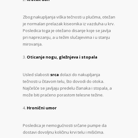
Zbog nakupljanja viška tečnosti u plućima, otežan
je normalan prelazak kiseonika iz vazduha u krv.
Posledica toga je otežano disanje koje se javlja
pri naprezanju, a u težim slučajevima i u stanju
mirovanja.
Oticanje nogu, gležnjeva i stopala
Usled slabosti
srca
dolazi do nakupljanja
tečnosti u čitavom telu, što dovodi do otoka.
Najčešće se javljaju predelu članaka i stopala, a
može biti praćeno porastom telesne težine.
Hronični umor
Posledica je nemogućnosti srčane pumpe da
dostavi dovoljnu količinu krvi telu i mišićima.