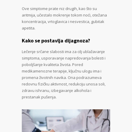
Ove simptome prate niz drugih, kao što su
aritmija, učestalo mokrenje tokom noći, otežana
koncentracija, vrtoglavica i nesvestica, gubitak
apetita.
Kako se postavlja dijagnoza?
Lečenje srčane slabosti ima za cilj ublažavanje
simptoma, usporavanje napredovanja bolesti i
poboljšanje kvaliteta života. Pored
medikamenozne terapije, ključnu ulogu ima i
promena životnih navika. Ona podrazumeva
redovnu fizičku aktivnost, redukciju unosa soli,
zdravu ishranu, izbegavanje alkohola i
prestanak pušenja.