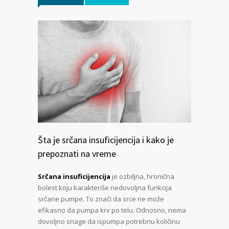
Šta je srčana insuficijencija i kako je
prepoznati na vreme
Srčana insuficijencija
je ozbiljna, hronična
bolest koju karakteriše nedovoljna funkcija
srčane pumpe. To znači da srce ne može
efikasno da pumpa krv po telu. Odnosno, nema
dovoljno snage da ispumpa potrebnu količinu