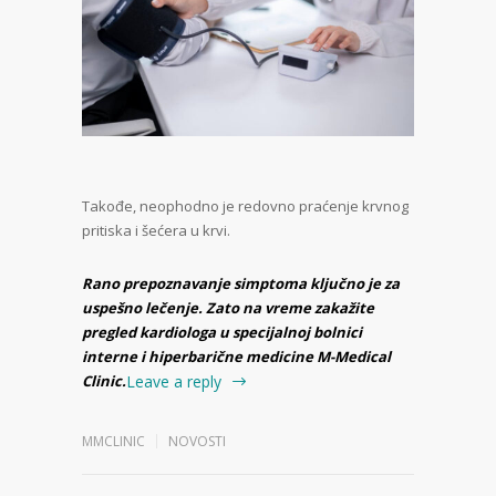
Takođe, neophodno je redovno praćenje krvnog
pritiska i šećera u krvi.
Rano prepoznavanje simptoma ključno je za
uspešno lečenje. Zato na vreme zakažite
pregled kardiologa
u specijalnoj bolnici
interne i hiperbarične medicine M-Medical
Clinic.
Leave a reply
MMCLINIC
NOVOSTI