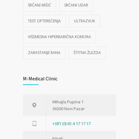
SRČANI MIŠIĆ
SRČANI UDAR
TEST OPTEREĆENJA
ULTRAZVUK
VIŠEMESNA HIPERBARIČNA KOMORA
ZARASTANJE RANA
ŠTITNA ŽLEZDA
M-Medical Clinic
Mihajla Pupina 1
36300 Novi Pazar
+381 (0) 65 4 17 17 17
Email: