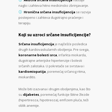
naglo i zahteva hitno medicinsko zbrinjavanje.
Hronična srčana insuficijencija
se razvija
postepeno i zahteva dugotrajno praćenje i
terapiju.
Koji su uzroci srčane insuficijencije?
Srčana insuficijencija
je najčešće posledica
drugih kardiovaskularnih oboljenja. Pre svega,
koronarne bolesti srca
, infarkta miokarda,
dugotrajne arterijske hipertenzije i bolesti
srčanih zalistaka. U pokretače se svrstava i
kardiomiopatija
, poremećaj srčanog ritma,
miokarditis.
Može biti izazvana i drugim oboljenjima, kao što
su
dijabetes
, poremećaj funkcije štitne žlezde
(hipertireoza, hipotireoza), emfizem pluća, teži
oblik anemije.