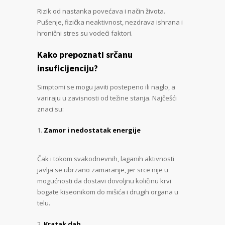
Rizik od nastanka povećava i način života.
Pušenje, fizička neaktivnost, nezdrava ishrana i
hronični stres su vodeći faktori.
Kako prepoznati srčanu
insuficijenciju?
Simptomi se mogu javiti postepeno ili naglo, a
variraju u zavisnosti od težine stanja. Najčešći
znaci su:
Zamor i nedostatak energije
Čak i tokom svakodnevnih, laganih aktivnosti
javlja se ubrzano zamaranje, jer srce nije u
mogućnosti da dostavi dovoljnu količinu krvi
bogate kiseonikom do mišića i drugih organa u
telu.
Kratak dah