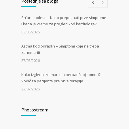
Poslednje sa bloga
Srčane bolesti – Kako prepoznati prve simptome
i kada je vreme za pregled kod kardiologa?
03/08/2026
Astma kod odraslih – Simptomi koje ne treba
zanemariti
27/07/2026
Kako izgleda tretman u hiperbaričnoj komori?
Vodič za pacijente pre prve terapije
22/07/2026
Kamen u bubregu – Simptomi, uzroci i dijagnoza
Photostream
13/07/2026
Masna jetra (nealkoholna steatoza) – Tiha