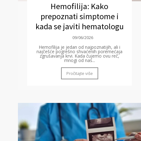
Hemofilija: Kako
prepoznati simptome i
kada se javiti hematologu
09/06/2026
Hemofilija je jedan od najpoznatijih, ali i
najčešće pogrešno shvaćenih poremećaja
zgrušavanja krvi. Kada čujemo ovu reč,
mnogi od nas...
Pročitajte više