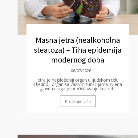
Masna jetra (nealkoholna
steatoza) – Tiha epidemija
modernog doba
06/07/2026
Jetra je najsloženiji organ u ljudskom telu.
Ujedno i organ sa važnim funkcijama. Njena
glavna uloga je prečišćavanje krvi od...
Pročitajte više