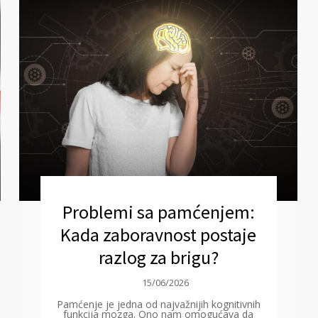
Problemi sa pamćenjem:
Kada zaboravnost postaje
razlog za brigu?
15/06/2026
Pamćenje je jedna od najvažnijih kognitivnih
funkcija mozga. Ono nam omogućava da