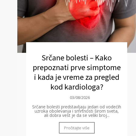
Srčane bolesti – Kako
prepoznati prve simptome
i kada je vreme za pregled
kod kardiologa?
03/08/2026
Srčane bolesti predstavljaju jedan od vodećih
uzroka obolevanja i smrtnosti širom sveta,
ali dobra vest je da se veliki broj...
Pročitajte više