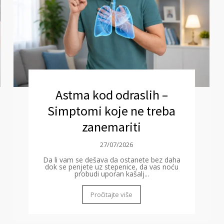
Astma kod odraslih –
Simptomi koje ne treba
zanemariti
27/07/2026
Da li vam se dešava da ostanete bez daha
dok se penjete uz stepenice, da vas noću
probudi uporan kašalj...
Pročitajte više