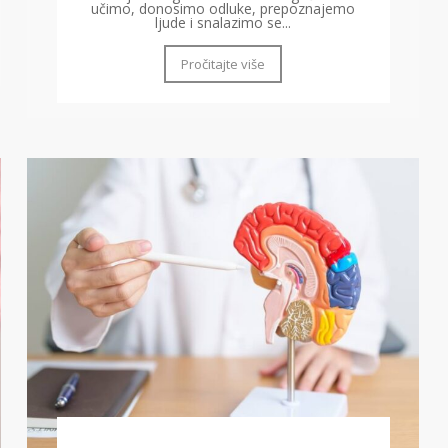
učimo, donosimo odluke, prepoznajemo
ljude i snalazimo se...
Pročitajte više