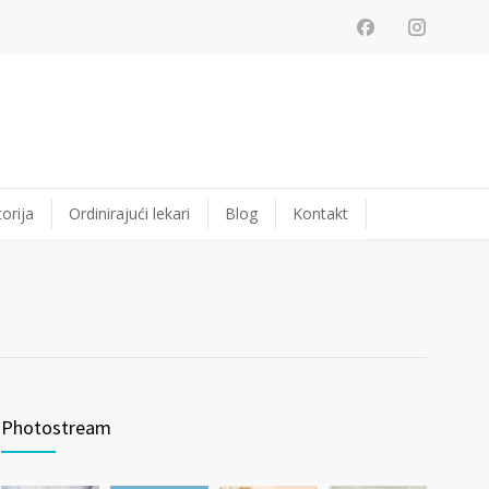
orija
Ordinirajući lekari
Blog
Kontakt
Photostream