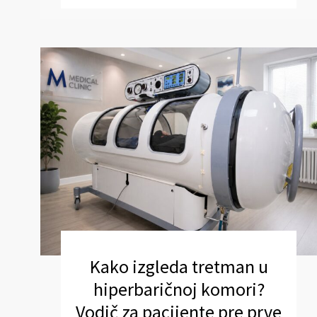
Kako izgleda tretman u
hiperbaričnoj komori?
Vodič za pacijente pre prve