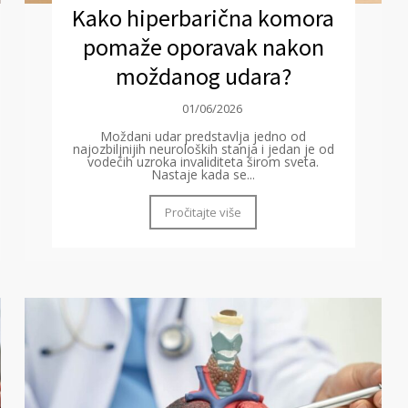
Kako hiperbarična komora
pomaže oporavak nakon
moždanog udara?
01/06/2026
Moždani udar predstavlja jedno od
najozbiljnijih neuroloških stanja i jedan je od
vodećih uzroka invaliditeta širom sveta.
Nastaje kada se...
Pročitajte više