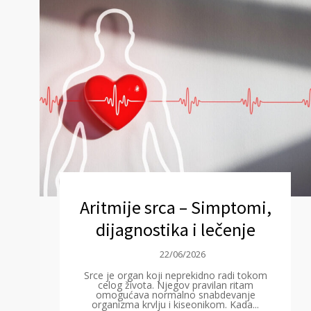
Aritmije srca – Simptomi,
dijagnostika i lečenje
22/06/2026
Srce je organ koji neprekidno radi tokom
celog života. Njegov pravilan ritam
omogućava normalno snabdevanje
organizma krvlju i kiseonikom. Kada...