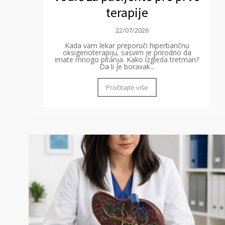
terapije
22/07/2026
Kada vam lekar preporuči hiperbaričnu
oksigenoterapiju, sasvim je prirodno da
imate mnogo pitanja. Kako izgleda tretman?
Da li je boravak...
Pročitajte više