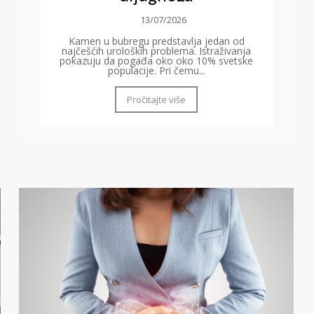
13/07/2026
Kamen u bubregu predstavlja jedan od
najčešćih uroloških problema. Istraživanja
pokazuju da pogađa oko oko 10% svetske
populacije. Pri čemu...
Pročitajte više