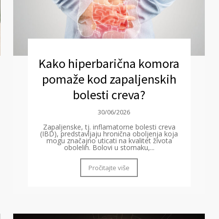
Kako hiperbarična komora
pomaže kod zapaljenskih
bolesti creva?
30/06/2026
Zapaljenske, tj. inflamatorne bolesti creva
(IBD), predstavljaju hronična oboljenja koja
mogu značajno uticati na kvalitet života
obolelih. Bolovi u stomaku,...
Pročitajte više