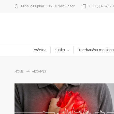
Mihajla Pupina 1, 36300 Novi Pazar
+381 (0) 65 4 17 
Početna
Klinika
Hiperbarična medicina
HOME
ARCHIVES